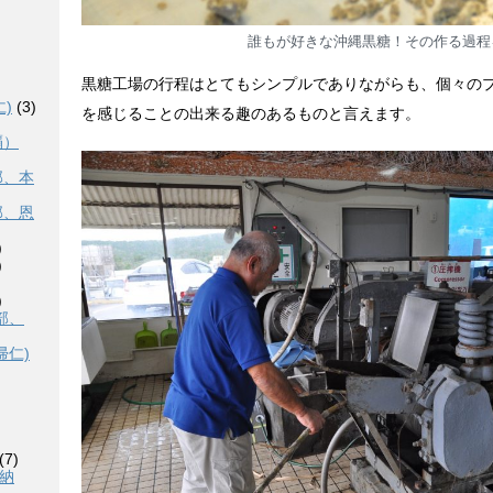
誰もが好きな沖縄黒糖！その作る過程
黒糖工場の行程はとてもシンプルでありながらも、個々の
)
(3)
を感じることの出来る趣のあるものと言えます。
覇）
部、本
部、恩
)
)
)
部、
帰仁)
(7)
恩納