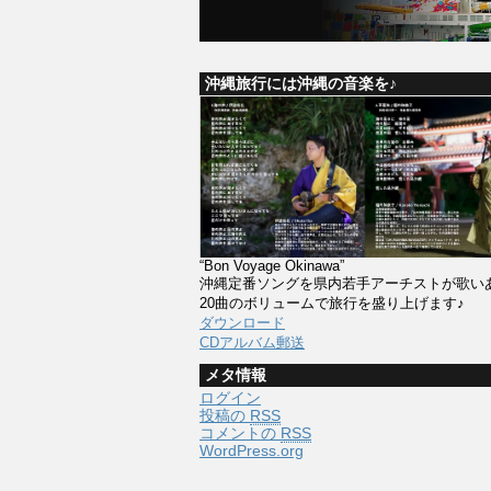
沖縄旅行には沖縄の音楽を♪
“Bon Voyage Okinawa”
沖縄定番ソングを県内若手アーチストが歌い
20曲のボリュームで旅行を盛り上げます♪
ダウンロード
CDアルバム郵送
メタ情報
ログイン
投稿の
RSS
コメントの
RSS
WordPress.org