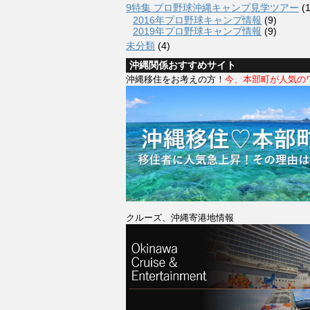
9特集 プロ野球沖縄キャンプ見学ツアー
(1
2016年プロ野球キャンプ情報
(9)
2019年プロ野球キャンプ情報
(9)
未分類
(4)
沖縄関係おすすめサイト
沖縄移住をお考えの方！
今、本部町が人気の
クルーズ、沖縄寄港地情報