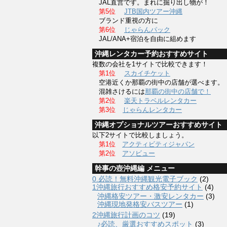
JAL直営です。まれに掘り出し物が！
第5位
JTB国内ツアー沖縄
ブランド重視の方に
第6位
じゃらんパック
JAL/ANA+宿泊を自由に組めます
沖縄レンタカー予約おすすめサイト
複数の会社を1サイトで比較できます！
第1位
スカイチケット
空港近くか那覇の街中の店舗が選べます。
混雑さけるには
那覇の街中の店舗で！
第2位
楽天トラベルレンタカー
第3位
じゃらんレンタカー
沖縄オプショナルツアーおすすめサイト
以下2サイトで比較しましょう。
第1位
アクティビティジャパン
第2位
アソビュー
幹事の壺沖縄編 メニュー
0.必読！無料沖縄観光電子ブック
(2)
1沖縄旅行おすすめ格安予約サイト
(4)
沖縄格安ツアー・激安レンタカー
(3)
沖縄現地発格安バスツアー
(1)
2沖縄旅行計画のコツ
(19)
♪必読、厳選おすすめスポット
(3)