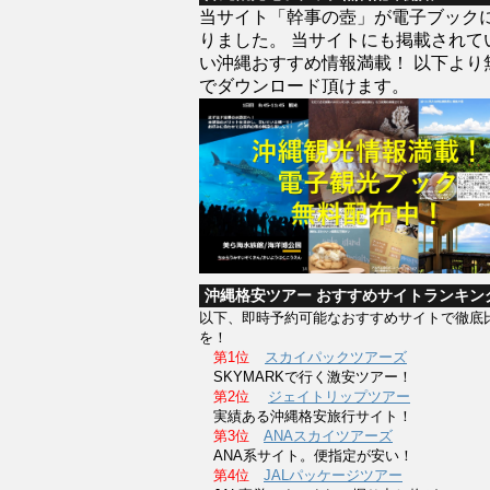
当サイト「幹事の壺」が電子ブック
りました。 当サイトにも掲載されて
い沖縄おすすめ情報満載！ 以下より
でダウンロード頂けます。
沖縄格安ツアー おすすめサイトランキン
以下、即時予約可能なおすすめサイトで徹底
を！
第1位
スカイパックツアーズ
SKYMARKで行く激安ツアー！
第2位
ジェイトリップツアー
実績ある沖縄格安旅行サイト！
第3位
ANAスカイツアーズ
ANA系サイト。便指定が安い！
第4位
JALパッケージツアー