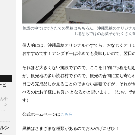
施設の中ではできたての黒糖はもちろん、沖縄黒糖のオリジナ
工場ならではのお菓子がたくさん
個人的には、沖縄黒糖オリジナルかすてら、おなじくオリ
おすすめです！アンダギーは冷めても美味しいので、翌日
それほど大きくない施設ですので、ここを目的に行程を組
が、観光地の多い読谷村ですので、観光の合間に立ち寄ら
日ごろ完成品しか見ることのできない黒糖ですが、それが
コーヒ
）
べるのはお子様にも良い となるかと思います。（なお、予
ん中
す）
ーシ
 …
公式ホームページは
こちら
 ワルン
黒糖はさまざまな種類があるのでおみやげにぜひ！
ー