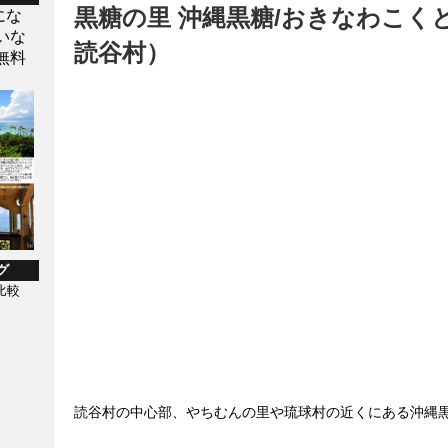
黒糖の里 沖縄黒糖/おきなわこく
にな
いな
読谷村）
無料
グ
比較
読谷村の中心部、やちむんの里や琉球村の近くにある沖縄