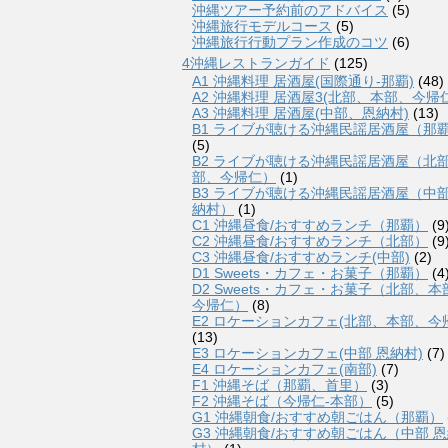
沖縄ツアー予約前のアドバイス
(5)
沖縄旅行モデルコース
(5)
沖縄旅行行動プラン作成のコツ
(6)
4沖縄レストランガイド
(125)
A1 沖縄料理 居酒屋(国際通り-那覇)
(48)
A2 沖縄料理 居酒屋3(北部、本部、今帰仁
A3 沖縄料理 居酒屋(中部、恩納村)
(13)
B1 ライブが聴ける沖縄民謡居酒屋（那
(5)
B2 ライブが聴ける沖縄民謡居酒屋（北
部、今帰仁）
(1)
B3 ライブが聴ける沖縄民謡居酒屋（中
納村）
(1)
C1 沖縄昼食/おすすめランチ（那覇）
(9
C2 沖縄昼食/おすすめランチ（北部）
(9
C3 沖縄昼食/おすすめランチ(中部)
(2)
D1 Sweets・カフェ・お菓子（那覇）
(4
D2 Sweets・カフェ・お菓子（北部、本
今帰仁）
(8)
E2 ロケーションカフェ(北部、本部、今
(13)
E3 ロケーションカフェ(中部 恩納村)
(7)
E4 ロケーションカフェ(南部)
(7)
F1 沖縄そば（那覇、首里）
(3)
F2 沖縄そば（今帰仁-本部）
(5)
G1 沖縄朝食/おすすめ朝ごはん（那覇）
G3 沖縄朝食/おすすめ朝ごはん（中部 