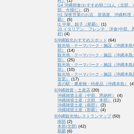
村）
(1)
G4 沖縄朝食/おすすめ朝ごはん（北部、
部、今帰仁）
(2)
H1 深夜営業のお店、居酒屋、沖縄料理
覇）
(5)
I1 中華、餃子（那覇）
(1)
J3 イタリアン、フレンチ、洋食(中部、
村)
(4)
5沖縄観光おすすめスポット
(64)
観光地・テーマパーク・施設（沖縄本島
部）
(14)
観光地・テーマパーク・施設（沖縄本島
部）
(25)
観光地・テーマパーク・施設（沖縄本島
部）
(10)
観光地・テーマパーク・施設（沖縄本島
首里）
(17)
道の駅・農産物・特産品（沖縄本島）
(4
6沖縄雑貨・土産店
(20)
沖縄雑貨土産（中部、恩納村）
(4)
沖縄雑貨土産（北部、本部）
(12)
沖縄雑貨土産（南部）
(2)
沖縄雑貨土産（那覇）
(4)
8沖縄観光地レストランマップ
(50)
南部
(2)
本部(北部)
(42)
那覇
(6)