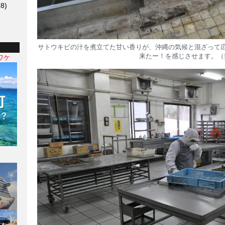
8)
サトウキビの汁を煮立てた甘い香りが、沖縄の気候と混ざって
来たー！を感じさせます。（
ワケ