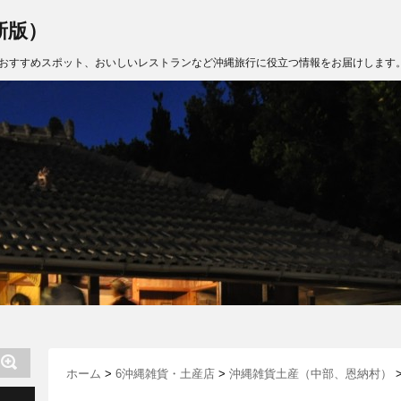
新版）
おすすめスポット、おいしいレストランなど沖縄旅行に役立つ情報をお届けします
ホーム
>
6沖縄雑貨・土産店
>
沖縄雑貨土産（中部、恩納村）