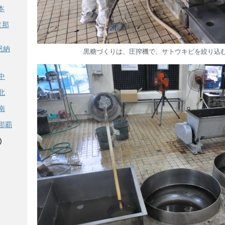
本
（那
恩納
黒糖づくりは、圧搾機で、サトウキビを絞り込
中
北
南
那覇
)