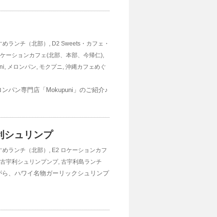
すすめランチ（北部）
,
D2 Sweets・カフェ・
 ロケーションカフェ(北部、本部、今帰仁)
,
ni
,
メロンパン
,
モクプニ
,
沖縄カフェめぐ
パン専門店「Mokupuni」のご紹介♪
古宇利シュリンプ
すすめランチ（北部）
,
E2 ロケーションカフ
古宇利シュリンプンプ
,
古宇利島ランチ
がら、ハワイ名物ガーリックシュリンプ