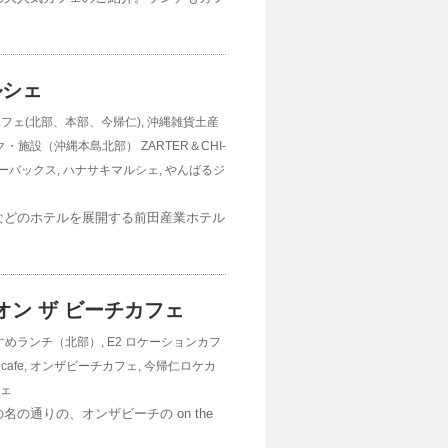
ルシェ
カフェ(北部、本部、今帰仁)
,
沖縄雑貨土産
ク・施設（沖縄本島北部）
ZARTER＆CHI-
ーバックス
,
ハナサキマルシェ
,
やんばるジ
などのホテルを展開する前田産業ホテル
e / オン ザ ビーチカフェ
すすめランチ（北部）
,
E2 ロケーションカフ
 cafe
,
オンザビーチカフェ
,
今帰仁ロケカ
ェ
の通りの、オンザビーチの on the