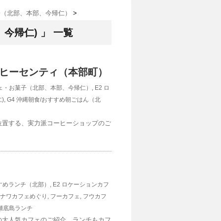
お菓子（北部、本部、今帰仁）
>
今帰仁) 」 一覧
/ コーヒーセンティ（本部町）
・カフェ・お菓子（北部、本部、今帰仁）
,
E2 ロ
)
,
G4 沖縄朝食/おすすめ朝ごはん（北
位置する、実力派コーヒーショップのご
すすめランチ（北部）
,
E2 ロケーションカフ
ナワカフェめぐり
,
フーカフェ
,
フウカフ
瀬底島ランチ
の大人気カフェのご紹介。ランチもカフ