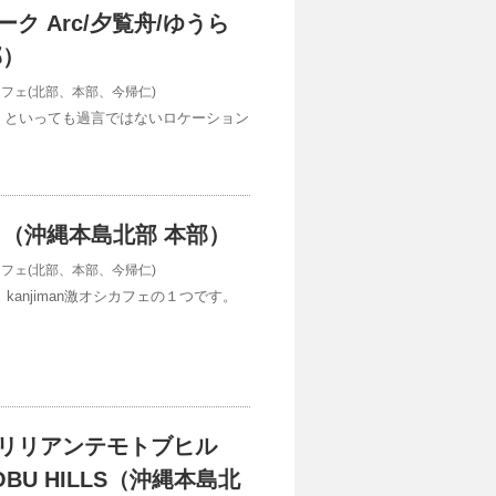
ク Arc/夕覧舟/ゆうら
部）
カフェ(北部、本部、今帰仁)
！といっても過言ではないロケーション
 （沖縄本島北部 本部）
カフェ(北部、本部、今帰仁)
kanjiman激オシカフェの１つです。
リリアンテモトブヒル
TOBU HILLS（沖縄本島北