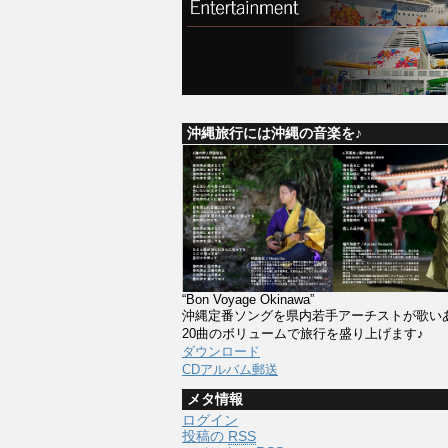
沖縄旅行には沖縄の音楽を♪
“Bon Voyage Okinawa”
沖縄定番ソングを県内若手アーチストが歌い
20曲のボリュームで旅行を盛り上げます♪
ダウンロード
CDアルバム郵送
メタ情報
ログイン
投稿の
RSS