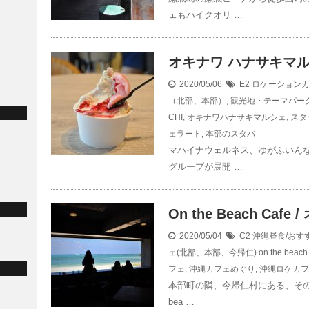
ェもハイクオリ …
オキナワ ハナサキマ
2020/05/06
E2 ロケーション
（北部、本部）
,
観光地・テーマパー
CHI
,
オキナワハナサキマルシェ
,
スタ
ェラート
,
本部のスタバ
マハイナウェルネス、ゆがふいん
グループが展開 …
On the Beach Caf
2020/05/04
C2 沖縄昼食/お
ェ(北部、本部、今帰仁)
on the beach
フェ
,
沖縄カフェめぐり
,
沖縄ロケカフ
本部町の隣、今帰仁村にある、その名
bea …