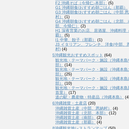
F2 沖縄そば（今帰仁-本部）
(5)
G1 沖縄朝食/おすすめ朝ごはん（那覇）
G3 沖縄朝食/おすすめ朝ごはん（中部 
村）
(1)
G4 沖縄朝食/おすすめ朝ごはん（北部、
部、今帰仁）
(2)
H1 深夜営業のお店、居酒屋、沖縄料理
覇）
(5)
I1 中華、餃子（那覇）
(1)
J3 イタリアン、フレンチ、洋食(中部、
村)
(4)
5沖縄観光おすすめスポット
(64)
観光地・テーマパーク・施設（沖縄本島
部）
(14)
観光地・テーマパーク・施設（沖縄本島
部）
(25)
観光地・テーマパーク・施設（沖縄本島
部）
(10)
観光地・テーマパーク・施設（沖縄本島
首里）
(17)
道の駅・農産物・特産品（沖縄本島）
(4
6沖縄雑貨・土産店
(20)
沖縄雑貨土産（中部、恩納村）
(4)
沖縄雑貨土産（北部、本部）
(12)
沖縄雑貨土産（南部）
(2)
沖縄雑貨土産（那覇）
(4)
8沖縄観光地レストランマップ
(50)