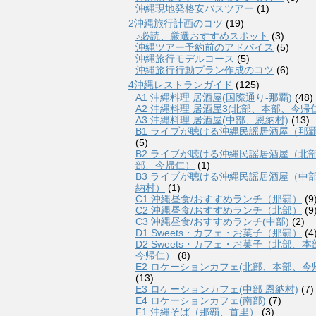
沖縄現地発格安バスツアー
(1)
2沖縄旅行計画のコツ
(19)
♪必読、厳選おすすめスポット
(3)
沖縄ツアー予約前のアドバイス
(5)
沖縄旅行モデルコース
(5)
沖縄旅行行動プラン作成のコツ
(6)
4沖縄レストランガイド
(125)
A1 沖縄料理 居酒屋(国際通り-那覇)
(48)
A2 沖縄料理 居酒屋3(北部、本部、今帰仁
A3 沖縄料理 居酒屋(中部、恩納村)
(13)
B1 ライブが聴ける沖縄民謡居酒屋（那
(5)
B2 ライブが聴ける沖縄民謡居酒屋（北
部、今帰仁）
(1)
B3 ライブが聴ける沖縄民謡居酒屋（中
納村）
(1)
C1 沖縄昼食/おすすめランチ（那覇）
(9
C2 沖縄昼食/おすすめランチ（北部）
(9
C3 沖縄昼食/おすすめランチ(中部)
(2)
D1 Sweets・カフェ・お菓子（那覇）
(4
D2 Sweets・カフェ・お菓子（北部、本
今帰仁）
(8)
E2 ロケーションカフェ(北部、本部、今
(13)
E3 ロケーションカフェ(中部 恩納村)
(7)
E4 ロケーションカフェ(南部)
(7)
F1 沖縄そば（那覇、首里）
(3)