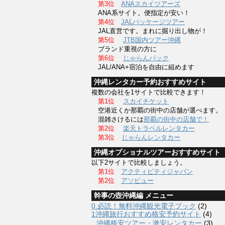
第3位
ANAスカイツアーズ
ANA系サイト。便指定が安い！
第4位
JALパッケージツアー
JAL直営です。まれに掘り出し物が！
第5位
JTB国内ツアー沖縄
ブランド重視の方に
第6位
じゃらんパック
JAL/ANA+宿泊を自由に組めます
沖縄レンタカー予約おすすめサイト
複数の会社を1サイトで比較できます！
第1位
スカイチケット
空港近くか那覇の街中の店舗が選べます。
混雑さけるには
那覇の街中の店舗で！
第2位
楽天トラベルレンタカー
第3位
じゃらんレンタカー
沖縄オプショナルツアーおすすめサイト
以下2サイトで比較しましょう。
第1位
アクティビティジャパン
第2位
アソビュー
幹事の壺沖縄編 メニュー
0.必読！無料沖縄観光電子ブック
(2)
1沖縄旅行おすすめ格安予約サイト
(4)
沖縄格安ツアー・激安レンタカー
(3)