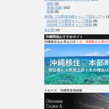
南部
(2)
本部(北部)
(42)
那覇
(6)
9特集 プロ野球沖縄キャンプ見学ツアー
(1
2016年プロ野球キャンプ情報
(9)
2019年プロ野球キャンプ情報
(9)
未分類
(4)
沖縄関係おすすめサイト
沖縄移住をお考えの方！
今、本部町が人気の
クルーズ、沖縄寄港地情報