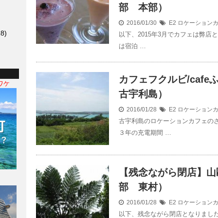
部 本部）
2016/01/30
E2 ロケーション
8)
以下、2015年3月でカフェは弊店
は宿泊 …
カフェフクルビ/caf
ワケ
古宇利島）
2016/01/28
E2 ロケーション
古宇利島のロケーションカフェの
３年の充電期間 …
【残念ながら閉店】山
部 東村）
2016/01/28
E2 ロケーション
以下、残念ながら閉店となりまし