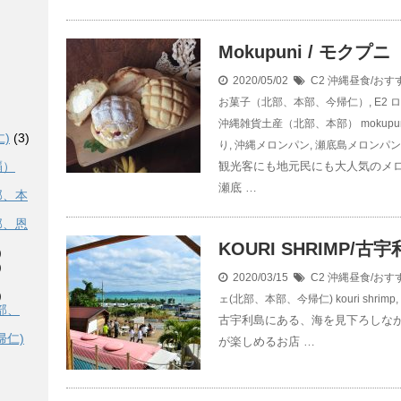
Mokupuni / モクプニ
2020/05/02
C2 沖縄昼食/お
お菓子（北部、本部、今帰仁）
,
E2
沖縄雑貨土産（北部、本部）
mokupu
)
(3)
り
,
沖縄メロンパン
,
瀬底島メロンパン
観光客にも地元民にも大人気のメロン
覇）
瀬底 …
部、本
部、恩
KOURI SHRIMP/
)
)
2020/03/15
C2 沖縄昼食/お
)
ェ(北部、本部、今帰仁)
kouri shrimp
,
部、
古宇利島にある、海を見下ろしな
帰仁)
が楽しめるお店 …