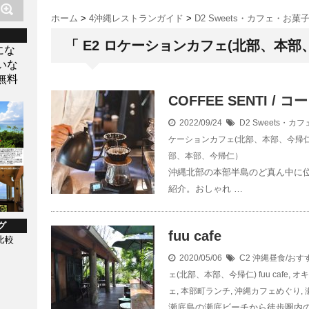
ホーム
>
4沖縄レストランガイド
>
D2 Sweets・カフェ・
「 E2 ロケーションカフェ(北部、本部、
にな
いな
無料
COFFEE SENTI 
2022/09/24
D2 Sweets
ケーションカフェ(北部、本部、今帰仁
部、本部、今帰仁）
沖縄北部の本部半島のど真ん中に
紹介。おしゃれ …
グ
fuu cafe
比較
2020/05/06
C2 沖縄昼食/お
ェ(北部、本部、今帰仁)
fuu cafe
,
オキ
ェ
,
本部町ランチ
,
沖縄カフェめぐり
,
瀬底島の瀬底ビーチから徒歩圏内