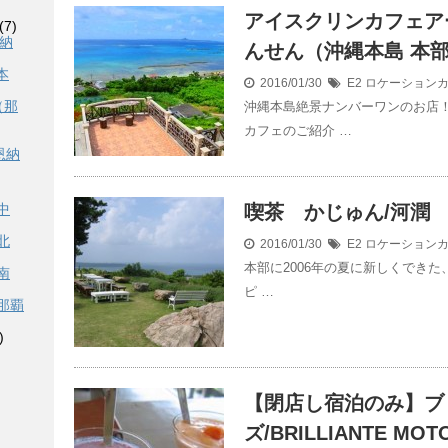
アイスクリンカフェアー
(7)
恩納
んせん（沖縄本島 本
本
2016/01/30
E2 ロケーション
（那
沖縄本島絶景ナンバーワンのお店
カフェのご紹介 …
恩納
喫茶 かじゅん/河潤
中
北
2016/01/30
E2 ロケーション
本部に2006年の夏に新しくできた、
南
ピ …
那覇
)
【閉店し宿泊のみ】ブ
ズ/BRILLIANTE MO