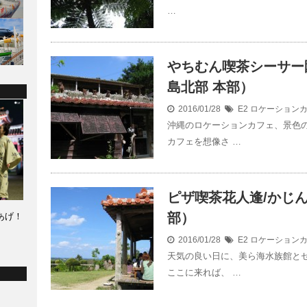
…
やちむん喫茶シーサー
島北部 本部）
2016/01/28
E2 ロケーション
沖縄のロケーションカフェ、景色
カフェを想像さ …
ピザ喫茶花人逢/かじ
部）
あげ！
2016/01/28
E2 ロケーション
天気の良い日に、美ら海水族館と
ここに来れば、 …