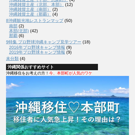
沖縄雑貨土産（北部、本部）
(12)
沖縄雑貨土産（南部）
(2)
沖縄雑貨土産（那覇）
(4)
8沖縄観光地レストランマップ
(50)
南部
(2)
本部(北部)
(42)
那覇
(6)
9特集 プロ野球沖縄キャンプ見学ツアー
(18)
2016年プロ野球キャンプ情報
(9)
2019年プロ野球キャンプ情報
(9)
未分類
(4)
沖縄関係おすすめサイト
沖縄移住をお考えの方！
今、本部町が人気のワケ