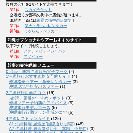
複数の会社を1サイトで比較できます！
第1位
スカイチケット
空港近くか那覇の街中の店舗が選べます。
混雑さけるには
那覇の街中の店舗で！
第2位
楽天トラベルレンタカー
第3位
じゃらんレンタカー
沖縄オプショナルツアーおすすめサイト
以下2サイトで比較しましょう。
第1位
アクティビティジャパン
第2位
アソビュー
幹事の壺沖縄編 メニュー
0.必読！無料沖縄観光電子ブック
(2)
1沖縄旅行おすすめ格安予約サイト
(4)
沖縄格安ツアー・激安レンタカー
(3)
沖縄現地発格安バスツアー
(1)
2沖縄旅行計画のコツ
(19)
♪必読、厳選おすすめスポット
(3)
沖縄ツアー予約前のアドバイス
(5)
沖縄旅行モデルコース
(5)
沖縄旅行行動プラン作成のコツ
(6)
4沖縄レストランガイド
(125)
A1 沖縄料理 居酒屋(国際通り-那覇)
(48)
A2 沖縄料理 居酒屋3(北部、本部、今帰仁)
(3)