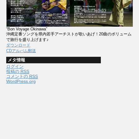
“Bon Voyage Okinawa”
沖縄定番ソングを県内若手アーチストが歌いあげ！20曲のボリューム
で旅行を盛り上げます♪
ダウンロード
CDアルバム郵送
メタ情報
ログイン
投稿の
RSS
コメントの
RSS
WordPress.org