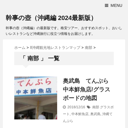
MENU
幹事の壺（沖縄編 2024最新版）
幹事の壺（沖縄編）の最新版です。格安ツアー、おすすめスポット、おいし
いレストランなど沖縄旅行に役立つ情報をお届けします。
ホーム
>
8沖縄観光地レストランマップ
>
南部
>
「 南部 」 一覧
奥武島 てんぷら
中本鮮魚店/グラス
ボードの地図
2018/12/16
南部
グラスボ
ート
,
中本鮮魚店
,
奥武島
,
沖縄て
んぷら