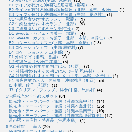
A3 沖縄料理 居酒屋(中部、恩納村)
(13)
B1 ライブが聴ける沖縄民謡居酒屋（那覇）
(5)
B2 ライブが聴ける沖縄民謡居酒屋（北部、本部、今帰仁）
(1)
B3 ライブが聴ける沖縄民謡居酒屋（中部、恩納村）
(1)
C1 沖縄昼食/おすすめランチ（那覇）
(9)
C2 沖縄昼食/おすすめランチ（北部）
(9)
C3 沖縄昼食/おすすめランチ(中部)
(2)
D1 Sweets・カフェ・お菓子（那覇）
(4)
D2 Sweets・カフェ・お菓子（北部、本部、今帰仁）
(8)
E2 ロケーションカフェ(北部、本部、今帰仁)
(13)
E3 ロケーションカフェ(中部 恩納村)
(7)
E4 ロケーションカフェ(南部)
(7)
F1 沖縄そば（那覇、首里）
(3)
F2 沖縄そば（今帰仁-本部）
(5)
G1 沖縄朝食/おすすめ朝ごはん（那覇）
(7)
G3 沖縄朝食/おすすめ朝ごはん（中部 恩納村）
(1)
G4 沖縄朝食/おすすめ朝ごはん（北部、本部、今帰仁）
(2)
H1 深夜営業のお店、居酒屋、沖縄料理（那覇）
(5)
I1 中華、餃子（那覇）
(1)
J3 イタリアン、フレンチ、洋食(中部、恩納村)
(4)
5沖縄観光おすすめスポット
(64)
観光地・テーマパーク・施設（沖縄本島中部）
(14)
観光地・テーマパーク・施設（沖縄本島北部）
(25)
観光地・テーマパーク・施設（沖縄本島南部）
(10)
観光地・テーマパーク・施設（沖縄本島那覇首里）
(17)
道の駅・農産物・特産品（沖縄本島）
(4)
6沖縄雑貨・土産店
(20)
沖縄雑貨土産（中部、恩納村）
(4)