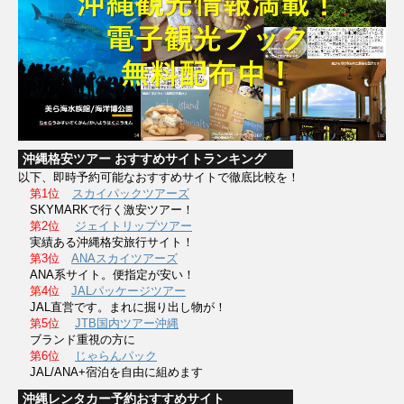
沖縄格安ツアー おすすめサイトランキング
以下、即時予約可能なおすすめサイトで徹底比較を！
第1位
スカイパックツアーズ
SKYMARKで行く激安ツアー！
第2位
ジェイトリップツアー
実績ある沖縄格安旅行サイト！
第3位
ANAスカイツアーズ
ANA系サイト。便指定が安い！
第4位
JALパッケージツアー
JAL直営です。まれに掘り出し物が！
第5位
JTB国内ツアー沖縄
ブランド重視の方に
第6位
じゃらんパック
JAL/ANA+宿泊を自由に組めます
沖縄レンタカー予約おすすめサイト