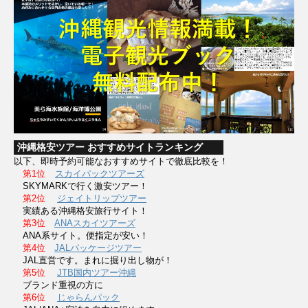
沖縄格安ツアー おすすめサイトランキング
以下、即時予約可能なおすすめサイトで徹底比較を！
第1位
スカイパックツアーズ
SKYMARKで行く激安ツアー！
第2位
ジェイトリップツアー
実績ある沖縄格安旅行サイト！
第3位
ANAスカイツアーズ
ANA系サイト。便指定が安い！
第4位
JALパッケージツアー
JAL直営です。まれに掘り出し物が！
第5位
JTB国内ツアー沖縄
ブランド重視の方に
第6位
じゃらんパック