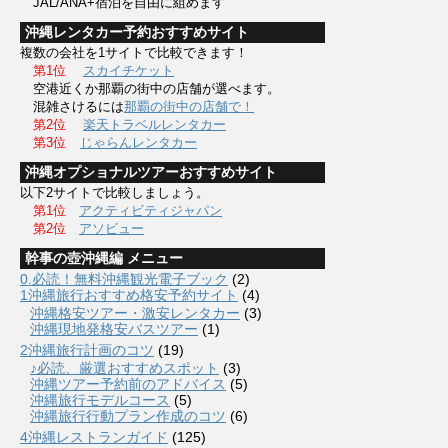
JAL/ANA+宿泊を自由に組めます
沖縄レンタカー予約おすすめサイト
複数の会社を1サイトで比較できます！
第1位
スカイチケット
空港近くか那覇の街中の店舗が選べます。
混雑さけるには
那覇の街中の店舗で！
第2位
楽天トラベルレンタカー
第3位
じゃらんレンタカー
沖縄オプショナルツアーおすすめサイト
以下2サイトで比較しましょう。
第1位
アクティビティジャパン
第2位
アソビュー
幹事の壺沖縄編 メニュー
0.必読！無料沖縄観光電子ブック
(2)
1沖縄旅行おすすめ格安予約サイト
(4)
沖縄格安ツアー・激安レンタカー
(3)
沖縄現地発格安バスツアー
(1)
2沖縄旅行計画のコツ
(19)
♪必読、厳選おすすめスポット
(3)
沖縄ツアー予約前のアドバイス
(5)
沖縄旅行モデルコース
(5)
沖縄旅行行動プラン作成のコツ
(6)
4沖縄レストランガイド
(125)