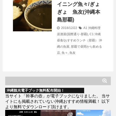
イニング魚々/ぎょ
ぎょ 魚友(沖縄本
島那覇)
2018/12/22
A1 沖縄料理
居酒屋(国際通り-那覇)
,
C1 沖縄
昼食/おすすめランチ（那覇）
沖
縄の魚屋
,
那覇で昼間から飲める
店
,
魚々
,
魚友
沖縄観光電子ブック無料配布開始！
当サイト「幹事の壺」が電子ブックになりました。 当サ
イトにも掲載されていない沖縄おすすめ情報満載！ 以下
より無料でダウンロード頂けます。