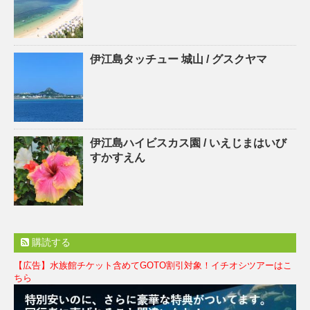
伊江島タッチュー 城山 / グスクヤマ
伊江島ハイビスカス園 / いえじまはいび
すかすえん
購読する
【広告】水族館チケット含めてGOTO割引対象！イチオシツアーはこ
ちら