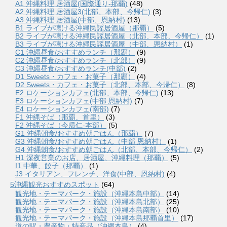
A1 沖縄料理 居酒屋(国際通り-那覇)
(48)
A2 沖縄料理 居酒屋3(北部、本部、今帰仁)
(3)
A3 沖縄料理 居酒屋(中部、恩納村)
(13)
B1 ライブが聴ける沖縄民謡居酒屋（那覇）
(5)
B2 ライブが聴ける沖縄民謡居酒屋（北部、本部、今帰仁）
(1)
B3 ライブが聴ける沖縄民謡居酒屋（中部、恩納村）
(1)
C1 沖縄昼食/おすすめランチ（那覇）
(9)
C2 沖縄昼食/おすすめランチ（北部）
(9)
C3 沖縄昼食/おすすめランチ(中部)
(2)
D1 Sweets・カフェ・お菓子（那覇）
(4)
D2 Sweets・カフェ・お菓子（北部、本部、今帰仁）
(8)
E2 ロケーションカフェ(北部、本部、今帰仁)
(13)
E3 ロケーションカフェ(中部 恩納村)
(7)
E4 ロケーションカフェ(南部)
(7)
F1 沖縄そば（那覇、首里）
(3)
F2 沖縄そば（今帰仁-本部）
(5)
G1 沖縄朝食/おすすめ朝ごはん（那覇）
(7)
G3 沖縄朝食/おすすめ朝ごはん（中部 恩納村）
(1)
G4 沖縄朝食/おすすめ朝ごはん（北部、本部、今帰仁）
(2)
H1 深夜営業のお店、居酒屋、沖縄料理（那覇）
(5)
I1 中華、餃子（那覇）
(1)
J3 イタリアン、フレンチ、洋食(中部、恩納村)
(4)
5沖縄観光おすすめスポット
(64)
観光地・テーマパーク・施設（沖縄本島中部）
(14)
観光地・テーマパーク・施設（沖縄本島北部）
(25)
観光地・テーマパーク・施設（沖縄本島南部）
(10)
観光地・テーマパーク・施設（沖縄本島那覇首里）
(17)
道の駅・農産物・特産品（沖縄本島）
(4)