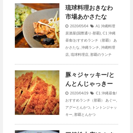
琉球料理おきなわ
市場あかさたな
2020/05/04
A1 沖縄料理
居酒屋(国際通り-那覇)
,
C1 沖縄
昼食/おすすめランチ（那覇）
あ
かさたな
,
沖縄ランチ
,
沖縄料理
店
,
琉球料理店
,
那覇のランチ
豚々ジャッキー/と
んとんじゃっきー
2020/04/29
C1 沖縄昼食/
おすすめランチ（那覇）
あぐー
,
アグーとんかつ
,
トントンジャッ
キー
,
那覇とんかつ