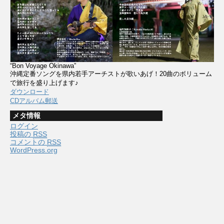
“Bon Voyage Okinawa”
沖縄定番ソングを県内若手アーチストが歌いあげ！20曲のボリューム
で旅行を盛り上げます♪
ダウンロード
CDアルバム郵送
メタ情報
ログイン
投稿の
RSS
コメントの
RSS
WordPress.org