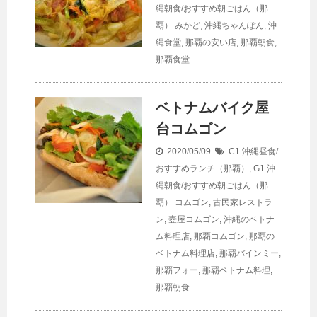
縄朝食/おすすめ朝ごはん（那
覇）
みかど
,
沖縄ちゃんぽん
,
沖
縄食堂
,
那覇の安い店
,
那覇朝食
,
那覇食堂
ベトナムバイク屋
台コムゴン
2020/05/09
C1 沖縄昼食/
おすすめランチ（那覇）
,
G1 沖
縄朝食/おすすめ朝ごはん（那
覇）
コムゴン
,
古民家レストラ
ン
,
壺屋コムゴン
,
沖縄のベトナ
ム料理店
,
那覇コムゴン
,
那覇の
ベトナム料理店
,
那覇バインミー
,
那覇フォー
,
那覇ベトナム料理
,
那覇朝食