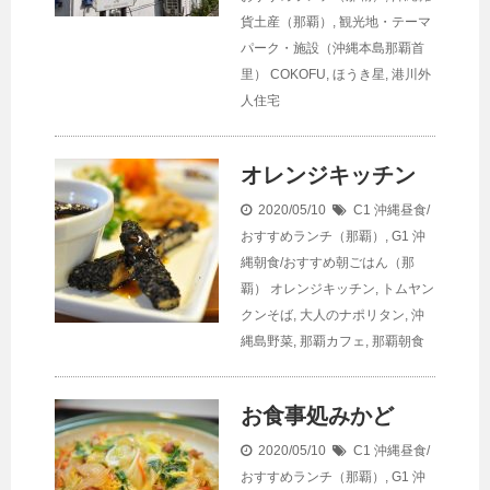
貨土産（那覇）
,
観光地・テーマ
パーク・施設（沖縄本島那覇首
里）
COKOFU
,
ほうき星
,
港川外
人住宅
オレンジキッチン
2020/05/10
C1 沖縄昼食/
おすすめランチ（那覇）
,
G1 沖
縄朝食/おすすめ朝ごはん（那
覇）
オレンジキッチン
,
トムヤン
クンそば
,
大人のナポリタン
,
沖
縄島野菜
,
那覇カフェ
,
那覇朝食
お食事処みかど
2020/05/10
C1 沖縄昼食/
おすすめランチ（那覇）
,
G1 沖