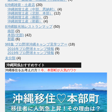
6沖縄雑貨・土産店
(20)
沖縄雑貨土産（中部、恩納村）
(4)
沖縄雑貨土産（北部、本部）
(12)
沖縄雑貨土産（南部）
(2)
沖縄雑貨土産（那覇）
(4)
8沖縄観光地レストランマップ
(50)
南部
(2)
本部(北部)
(42)
那覇
(6)
9特集 プロ野球沖縄キャンプ見学ツアー
(18)
2016年プロ野球キャンプ情報
(9)
2019年プロ野球キャンプ情報
(9)
未分類
(4)
沖縄関係おすすめサイト
沖縄移住をお考えの方！
今、本部町が人気のワケ