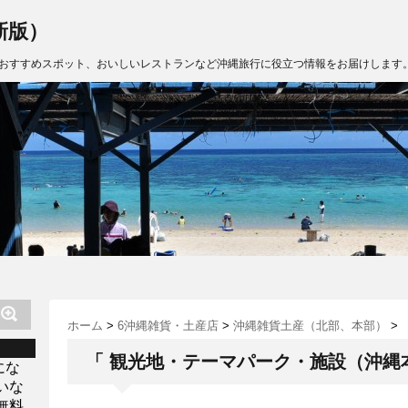
新版）
おすすめスポット、おいしいレストランなど沖縄旅行に役立つ情報をお届けします
ホーム
>
6沖縄雑貨・土産店
>
沖縄雑貨土産（北部、本部）
>
「 観光地・テーマパーク・施設（沖縄本
にな
いな
無料