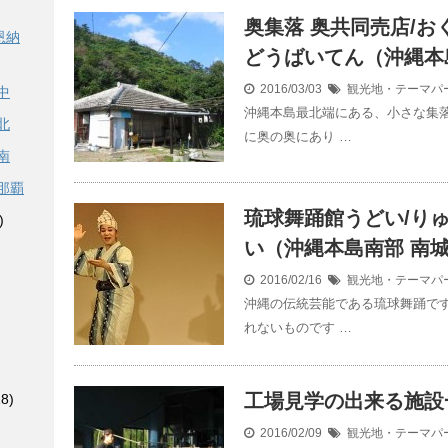
奥集落 奥共同売店/お
恩納
どうばいてん（沖縄本
2016/03/03
観光地・テーマパ
中
沖縄本島最北端にある、小さな集落
北
に奥の奥にあり …
南
那覇
琉球舞踊館うどい/り
)
い（沖縄本島南部 南
2016/02/16
観光地・テーマパ
沖縄の伝統芸能である琉球舞踊で
れないものです …
工場見学の出来る施設
8)
2016/02/09
観光地・テーマパ