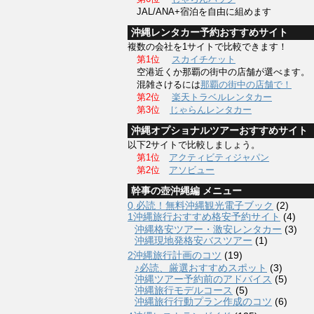
JAL/ANA+宿泊を自由に組めます
沖縄レンタカー予約おすすめサイト
複数の会社を1サイトで比較できます！
第1位
スカイチケット
空港近くか那覇の街中の店舗が選べます。
混雑さけるには
那覇の街中の店舗で！
第2位
楽天トラベルレンタカー
第3位
じゃらんレンタカー
沖縄オプショナルツアーおすすめサイト
以下2サイトで比較しましょう。
第1位
アクティビティジャパン
第2位
アソビュー
幹事の壺沖縄編 メニュー
0.必読！無料沖縄観光電子ブック
(2)
1沖縄旅行おすすめ格安予約サイト
(4)
沖縄格安ツアー・激安レンタカー
(3)
沖縄現地発格安バスツアー
(1)
2沖縄旅行計画のコツ
(19)
♪必読、厳選おすすめスポット
(3)
沖縄ツアー予約前のアドバイス
(5)
沖縄旅行モデルコース
(5)
沖縄旅行行動プラン作成のコツ
(6)