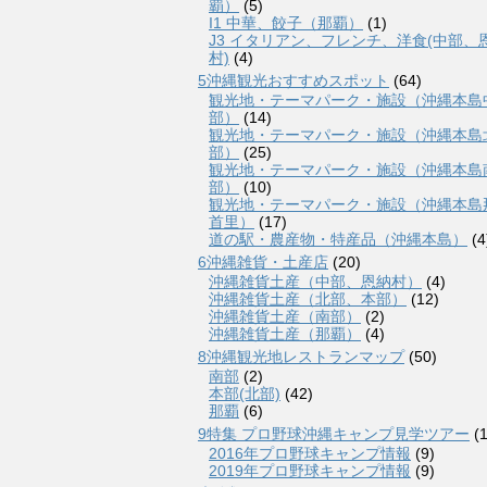
覇）
(5)
I1 中華、餃子（那覇）
(1)
J3 イタリアン、フレンチ、洋食(中部、
村)
(4)
5沖縄観光おすすめスポット
(64)
観光地・テーマパーク・施設（沖縄本島
部）
(14)
観光地・テーマパーク・施設（沖縄本島
部）
(25)
観光地・テーマパーク・施設（沖縄本島
部）
(10)
観光地・テーマパーク・施設（沖縄本島
首里）
(17)
道の駅・農産物・特産品（沖縄本島）
(4
6沖縄雑貨・土産店
(20)
沖縄雑貨土産（中部、恩納村）
(4)
沖縄雑貨土産（北部、本部）
(12)
沖縄雑貨土産（南部）
(2)
沖縄雑貨土産（那覇）
(4)
8沖縄観光地レストランマップ
(50)
南部
(2)
本部(北部)
(42)
那覇
(6)
9特集 プロ野球沖縄キャンプ見学ツアー
(1
2016年プロ野球キャンプ情報
(9)
2019年プロ野球キャンプ情報
(9)