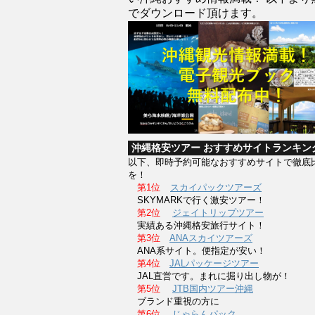
でダウンロード頂けます。
沖縄格安ツアー おすすめサイトランキン
以下、即時予約可能なおすすめサイトで徹底
を！
第1位
スカイパックツアーズ
SKYMARKで行く激安ツアー！
第2位
ジェイトリップツアー
実績ある沖縄格安旅行サイト！
第3位
ANAスカイツアーズ
ANA系サイト。便指定が安い！
第4位
JALパッケージツアー
JAL直営です。まれに掘り出し物が！
第5位
JTB国内ツアー沖縄
ブランド重視の方に
第6位
じゃらんパック