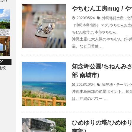
やちむん工房mug /
2020/05/24
沖縄雑貨土産（北
（沖縄本島南部）
マグ
,
やちむんお土
ちむん絵付け
,
本部やちむん
沖縄土産に大人気のやちむん（沖
壷、など日常使 …
グ
知念岬公園/ちねんみ
比較
部 南城市)
2018/10/04
観光地・テーマパ
沖縄本島南部の絶景ポイント、知念
は、沖縄のパワー …
ひめゆりの塔/ひめゆ
南部）