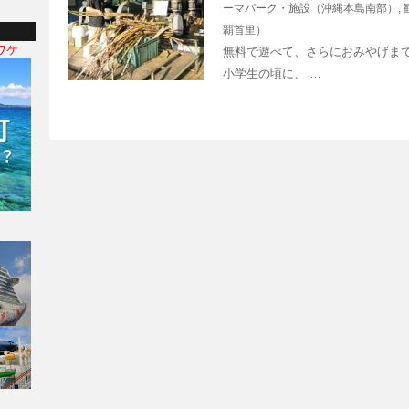
ーマパーク・施設（沖縄本島南部）
,
覇首里）
ワケ
無料で遊べて、さらにおみやげま
小学生の頃に、 …