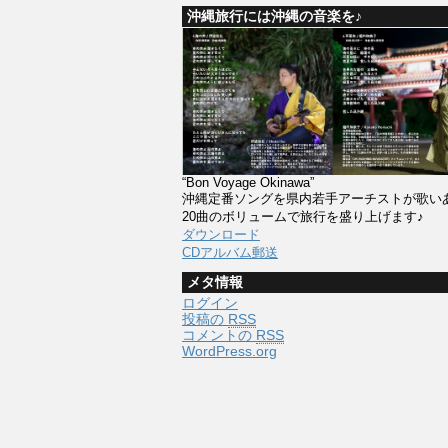
沖縄旅行には沖縄の音楽を♪
“Bon Voyage Okinawa”
沖縄定番ソングを県内若手アーチストが歌い
20曲のボリュームで旅行を盛り上げます♪
ダウンロード
CDアルバム郵送
メタ情報
ログイン
投稿の
RSS
コメントの
RSS
WordPress.org