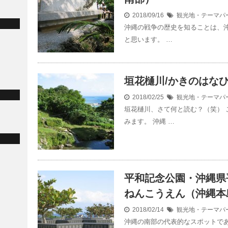
2018/09/16
観光地・テーマパ
沖縄の戦争の歴史を知ることは、
と思います。 …
垣花樋川/かきのはな
2018/02/25
観光地・テーマパ
垣花樋川、さて何と読む？（笑） 
みます。 沖縄 …
平和記念公園・沖縄県
ねんこうえん（沖縄本
2018/02/14
観光地・テーマパ
沖縄の南部の代表的なスポットで