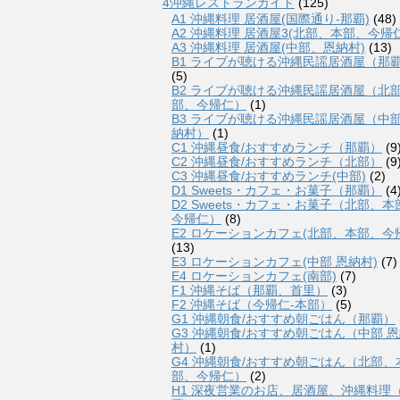
4沖縄レストランガイド
(125)
A1 沖縄料理 居酒屋(国際通り-那覇)
(48)
A2 沖縄料理 居酒屋3(北部、本部、今帰仁
A3 沖縄料理 居酒屋(中部、恩納村)
(13)
B1 ライブが聴ける沖縄民謡居酒屋（那
(5)
B2 ライブが聴ける沖縄民謡居酒屋（北
部、今帰仁）
(1)
B3 ライブが聴ける沖縄民謡居酒屋（中
納村）
(1)
C1 沖縄昼食/おすすめランチ（那覇）
(9
C2 沖縄昼食/おすすめランチ（北部）
(9
C3 沖縄昼食/おすすめランチ(中部)
(2)
D1 Sweets・カフェ・お菓子（那覇）
(4
D2 Sweets・カフェ・お菓子（北部、本
今帰仁）
(8)
E2 ロケーションカフェ(北部、本部、今
(13)
E3 ロケーションカフェ(中部 恩納村)
(7)
E4 ロケーションカフェ(南部)
(7)
F1 沖縄そば（那覇、首里）
(3)
F2 沖縄そば（今帰仁-本部）
(5)
G1 沖縄朝食/おすすめ朝ごはん（那覇）
G3 沖縄朝食/おすすめ朝ごはん（中部 
村）
(1)
G4 沖縄朝食/おすすめ朝ごはん（北部、
部、今帰仁）
(2)
H1 深夜営業のお店、居酒屋、沖縄料理