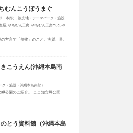
 やちむんこうぼうまぐ
部、本部）
,
観光地・テーマパーク・施設
産屋
,
やちむん工房
,
やちむん工房mug
,
や
縄の方言で「焼物」のこと。実質、器、
さきこうえん(沖縄本島南
ーク・施設（沖縄本島南部）
岬公園のご紹介。 ここ知念岬公園
りのとう資料館（沖縄本島