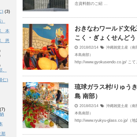
念資料館のご紹 …
)
(3)
覇）
おきなわワールド文化
部、本
こく・ぎょくせんどう
部、恩
2018/02/14
沖縄雑貨土産（南
)
本島南部）
)
http://www.gyokusendo.co.
)
部、
帰仁)
琉球ガラス村/りゅう
島 南部）
2018/02/14
沖縄雑貨土産（南
(7)
本島南部）
恩納
http://www.ryukyu-glass.co
本
（那