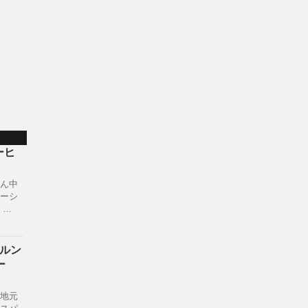
コーヒ
）
ん中
ーシ
 …
 ワルン
ー
地元