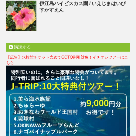
伊江島ハイビスカス園 / いえじまはいび
すかすえん
購読する
【広告】水族館チケット含めてGOTO割引対象！イチオシツアーはこ
ちら