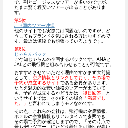
で、割とゴージャスなツアーが多いのですが、
たまに驚く程安いツアーが出ることがありま
す。
第5位
JTB国内ツアー沖縄
他のサイトでも実際には問題ないのですが、ど
うしてもブランドを気にされる方はおすすめで
す。最近は値段でも頑張っているようです。
第6位
じゃらんパック
ご存知じゃらんの企画するパックです。ANAと
JALとの飛行機と組み合わせることが可能です。
おすすめさせていただく理由ですがまず大前提
として、
空席情報とリンクしており、その場で
予約が成立するサイト
である必要があります。
たとえ魅力的な安い価格のツアーが出ていて
も、予約が成立するかどうかは
「後日回答」
と
いうサイトでは、その多くの場合
「満席でし
た。」
と言われてしまうモノなのです。
その点、これらの会社は、飛行機の空席情報、
ホテルの空室情報もリアルタイムで参照でき、
その場で予約が確定しますので、「その時点で
最も安いツアー」にたどり着ける可能性が高い