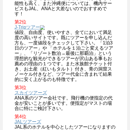
能性も高く、また沖縄便については、機内サー
ビスもJAL、ANAと大差ないのでおすすめで
す！
第2位
J-Tripツアー
値段、自由度、使いやすさ、全てにおいて満足
度の高いサイトです。既にツアーを申し込んだ
方も、一度値段をチェックして下さい。「1泊3
日のツアー」や 「ホテルを１泊ごと変えるツア
ー」、「リゾート数泊→最後に那覇泊」という
理想的な観光ができるツアーが沢山ある事もお
薦めの理由の１つです。また水族館チケット付
き、お土産（紅いもタルト）付き、青の洞窟ス
ノーケル付きなど、ツアー代金に含まれて結果
的に安く上がるのも特徴です。
第3位
スカイツアーズ
ANA系のツアー会社です。飛行機の便指定の代
金が安いことが多いです。便指定がマストの場
合に特にご検討下さい。
第4位
JALツアーズ
JAL系のホテルを中心としたツアーになりますの