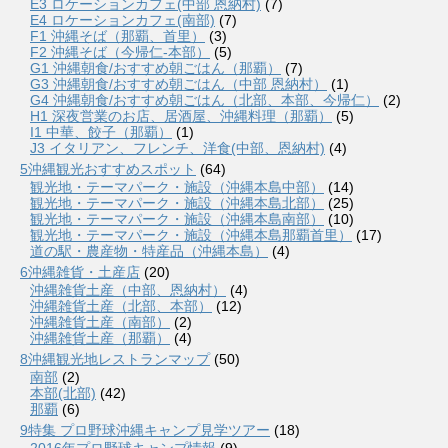
E3 ロケーションカフェ(中部 恩納村)
(7)
E4 ロケーションカフェ(南部)
(7)
F1 沖縄そば（那覇、首里）
(3)
F2 沖縄そば（今帰仁-本部）
(5)
G1 沖縄朝食/おすすめ朝ごはん（那覇）
(7)
G3 沖縄朝食/おすすめ朝ごはん（中部 恩納村）
(1)
G4 沖縄朝食/おすすめ朝ごはん（北部、本部、今帰仁）
(2)
H1 深夜営業のお店、居酒屋、沖縄料理（那覇）
(5)
I1 中華、餃子（那覇）
(1)
J3 イタリアン、フレンチ、洋食(中部、恩納村)
(4)
5沖縄観光おすすめスポット
(64)
観光地・テーマパーク・施設（沖縄本島中部）
(14)
観光地・テーマパーク・施設（沖縄本島北部）
(25)
観光地・テーマパーク・施設（沖縄本島南部）
(10)
観光地・テーマパーク・施設（沖縄本島那覇首里）
(17)
道の駅・農産物・特産品（沖縄本島）
(4)
6沖縄雑貨・土産店
(20)
沖縄雑貨土産（中部、恩納村）
(4)
沖縄雑貨土産（北部、本部）
(12)
沖縄雑貨土産（南部）
(2)
沖縄雑貨土産（那覇）
(4)
8沖縄観光地レストランマップ
(50)
南部
(2)
本部(北部)
(42)
那覇
(6)
9特集 プロ野球沖縄キャンプ見学ツアー
(18)
2016年プロ野球キャンプ情報
(9)