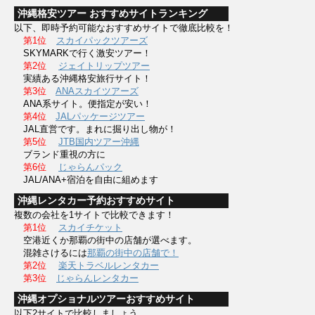
沖縄格安ツアー おすすめサイトランキング
以下、即時予約可能なおすすめサイトで徹底比較を！
第1位
スカイパックツアーズ
SKYMARKで行く激安ツアー！
第2位
ジェイトリップツアー
実績ある沖縄格安旅行サイト！
第3位
ANAスカイツアーズ
ANA系サイト。便指定が安い！
第4位
JALパッケージツアー
JAL直営です。まれに掘り出し物が！
第5位
JTB国内ツアー沖縄
ブランド重視の方に
第6位
じゃらんパック
JAL/ANA+宿泊を自由に組めます
沖縄レンタカー予約おすすめサイト
複数の会社を1サイトで比較できます！
第1位
スカイチケット
空港近くか那覇の街中の店舗が選べます。
混雑さけるには
那覇の街中の店舗で！
第2位
楽天トラベルレンタカー
第3位
じゃらんレンタカー
沖縄オプショナルツアーおすすめサイト
以下2サイトで比較しましょう。