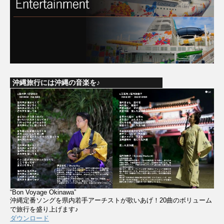
沖縄旅行には沖縄の音楽を♪
“Bon Voyage Okinawa”
沖縄定番ソングを県内若手アーチストが歌いあげ！20曲のボリューム
で旅行を盛り上げます♪
ダウンロード