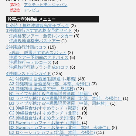
第1位
アクティビティジャパン
第2位
アソビュー
幹事の壺沖縄編 メニュー
0.必読！無料沖縄観光電子ブック
(2)
1沖縄旅行おすすめ格安予約サイト
(4)
沖縄格安ツアー・激安レンタカー
(3)
沖縄現地発格安バスツアー
(1)
2沖縄旅行計画のコツ
(19)
♪必読、厳選おすすめスポット
(3)
沖縄ツアー予約前のアドバイス
(5)
沖縄旅行モデルコース
(5)
沖縄旅行行動プラン作成のコツ
(6)
4沖縄レストランガイド
(125)
A1 沖縄料理 居酒屋(国際通り-那覇)
(48)
A2 沖縄料理 居酒屋3(北部、本部、今帰仁)
(3)
A3 沖縄料理 居酒屋(中部、恩納村)
(13)
B1 ライブが聴ける沖縄民謡居酒屋（那覇）
(5)
B2 ライブが聴ける沖縄民謡居酒屋（北部、本部、今帰仁）
(1)
B3 ライブが聴ける沖縄民謡居酒屋（中部、恩納村）
(1)
C1 沖縄昼食/おすすめランチ（那覇）
(9)
C2 沖縄昼食/おすすめランチ（北部）
(9)
C3 沖縄昼食/おすすめランチ(中部)
(2)
D1 Sweets・カフェ・お菓子（那覇）
(4)
D2 Sweets・カフェ・お菓子（北部、本部、今帰仁）
(8)
E2 ロケーションカフェ(北部、本部、今帰仁)
(13)