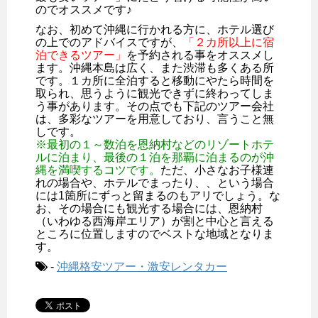
のでオススメです♪
なお、初めて沖縄に行かれる方に、ホテル選び
の上でのアドバイスですが、
「２カ所以上に宿
泊できるツアー」
を予約される事をオススメし
ます。沖縄本島は広く、また渋滞も多くある所
です。１カ所に全泊すると移動にやたら時間を
取られ、思うように観光できずに終わってしま
う事があります。その点でも下記のツアー会社
は、多彩なツアーを用意しており、言うこと無
しです。
※最初の１～数泊を恩納村などのリゾートホテ
ルに泊まり、最後の１泊を那覇に泊まるのが沖
縄を満喫するコツです。
ただ、小さなお子様連
れの場合や、ホテルでまったり、、という場合
には1箇所にずっと留まるのもアリでしょう。な
お、その場合にも観光する場合には、恩納村
（いわゆる西海岸エリア）が割と中心と言える
ところに位置しますのでベストな地域となりま
す。
-
沖縄格安ツアー・激安レンタカー