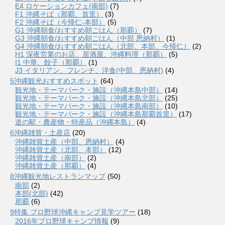
E4 ロケーションカフェ(南部)
(7)
F1 沖縄そば（那覇、首里）
(3)
F2 沖縄そば（今帰仁-本部）
(5)
G1 沖縄朝食/おすすめ朝ごはん（那覇）
(7)
G3 沖縄朝食/おすすめ朝ごはん（中部 恩納村）
(1)
G4 沖縄朝食/おすすめ朝ごはん（北部、本部、今帰仁）
(2)
H1 深夜営業のお店、居酒屋、沖縄料理（那覇）
(5)
I1 中華、餃子（那覇）
(1)
J3 イタリアン、フレンチ、洋食(中部、恩納村)
(4)
5沖縄観光おすすめスポット
(64)
観光地・テーマパーク・施設（沖縄本島中部）
(14)
観光地・テーマパーク・施設（沖縄本島北部）
(25)
観光地・テーマパーク・施設（沖縄本島南部）
(10)
観光地・テーマパーク・施設（沖縄本島那覇首里）
(17)
道の駅・農産物・特産品（沖縄本島）
(4)
6沖縄雑貨・土産店
(20)
沖縄雑貨土産（中部、恩納村）
(4)
沖縄雑貨土産（北部、本部）
(12)
沖縄雑貨土産（南部）
(2)
沖縄雑貨土産（那覇）
(4)
8沖縄観光地レストランマップ
(50)
南部
(2)
本部(北部)
(42)
那覇
(6)
9特集 プロ野球沖縄キャンプ見学ツアー
(18)
2016年プロ野球キャンプ情報
(9)