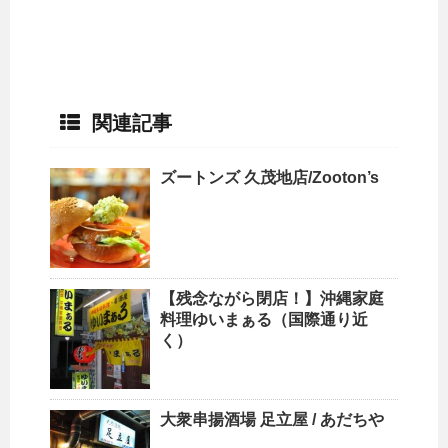
関連記事
ズートンズ 久茂地店/Zooton’s
【残念ながら閉店！】沖縄家庭
料理ゆいまぁる（国際通り近
く）
大衆串揚酒場 足立屋 / あだちや