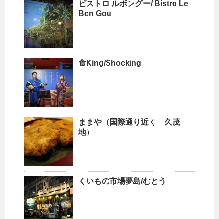
ビストロ ルボングー/ Bistro Le
Bon Gou
食King/Shocking
ままや（国際通り近く 久茂
地）
くいもの市場夢島/むとう