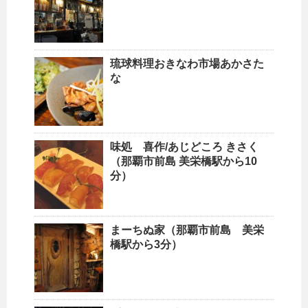
琉球料理おきなわ市場あかさた
な
味処 喜作/あじどころ きさく
（那覇市前島 美栄橋駅から10
分）
まーちぬ家（那覇市前島 美栄
橋駅から3分）