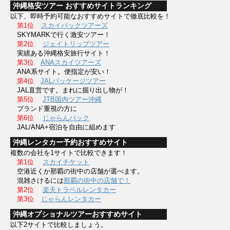
沖縄格安ツアー おすすめサイトランキング
以下、即時予約可能なおすすめサイトで徹底比較を！
第1位
スカイパックツアーズ
SKYMARKで行く激安ツアー！
第2位
ジェイトリップツアー
実績ある沖縄格安旅行サイト！
第3位
ANAスカイツアーズ
ANA系サイト。便指定が安い！
第4位
JALパッケージツアー
JAL直営です。まれに掘り出し物が！
第5位
JTB国内ツアー沖縄
ブランド重視の方に
第6位
じゃらんパック
JAL/ANA+宿泊を自由に組めます
沖縄レンタカー予約おすすめサイト
複数の会社を1サイトで比較できます！
第1位
スカイチケット
空港近くか那覇の街中の店舗が選べます。
混雑さけるには
那覇の街中の店舗で！
第2位
楽天トラベルレンタカー
第3位
じゃらんレンタカー
沖縄オプショナルツアーおすすめサイト
以下2サイトで比較しましょう。