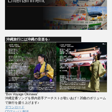
沖縄旅行には沖縄の音楽を♪
“Bon Voyage Okinawa”
沖縄定番ソングを県内若手アーチストが歌いあげ！20曲のボリューム
で旅行を盛り上げます♪
ダウンロード
CDアルバム郵送