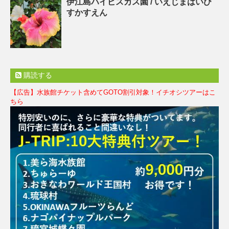
伊江島ハイビスカス園 / いえじまはいび
すかすえん
購読する
【広告】水族館チケット含めてGOTO割引対象！イチオシツアーはこ
ちら