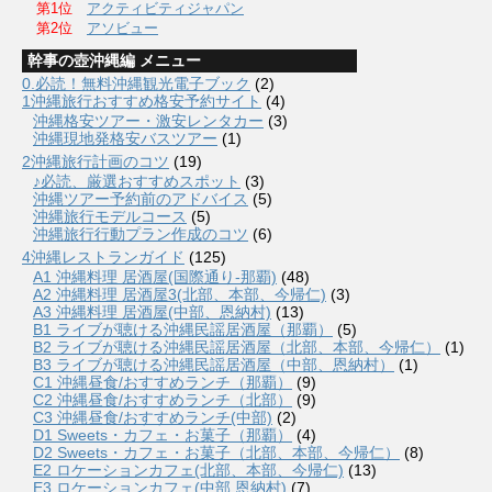
第1位
アクティビティジャパン
第2位
アソビュー
幹事の壺沖縄編 メニュー
0.必読！無料沖縄観光電子ブック
(2)
1沖縄旅行おすすめ格安予約サイト
(4)
沖縄格安ツアー・激安レンタカー
(3)
沖縄現地発格安バスツアー
(1)
2沖縄旅行計画のコツ
(19)
♪必読、厳選おすすめスポット
(3)
沖縄ツアー予約前のアドバイス
(5)
沖縄旅行モデルコース
(5)
沖縄旅行行動プラン作成のコツ
(6)
4沖縄レストランガイド
(125)
A1 沖縄料理 居酒屋(国際通り-那覇)
(48)
A2 沖縄料理 居酒屋3(北部、本部、今帰仁)
(3)
A3 沖縄料理 居酒屋(中部、恩納村)
(13)
B1 ライブが聴ける沖縄民謡居酒屋（那覇）
(5)
B2 ライブが聴ける沖縄民謡居酒屋（北部、本部、今帰仁）
(1)
B3 ライブが聴ける沖縄民謡居酒屋（中部、恩納村）
(1)
C1 沖縄昼食/おすすめランチ（那覇）
(9)
C2 沖縄昼食/おすすめランチ（北部）
(9)
C3 沖縄昼食/おすすめランチ(中部)
(2)
D1 Sweets・カフェ・お菓子（那覇）
(4)
D2 Sweets・カフェ・お菓子（北部、本部、今帰仁）
(8)
E2 ロケーションカフェ(北部、本部、今帰仁)
(13)
E3 ロケーションカフェ(中部 恩納村)
(7)