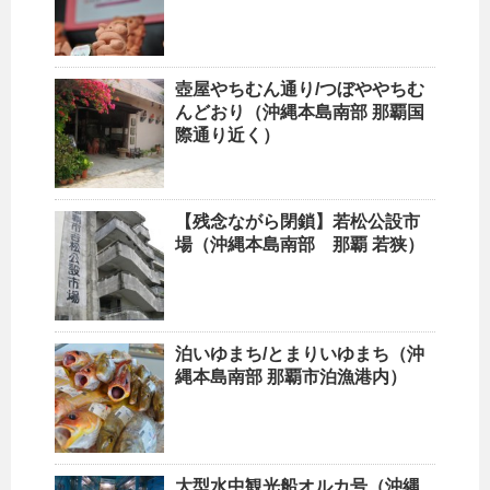
壺屋やちむん通り/つぼややちむ
んどおり（沖縄本島南部 那覇国
際通り近く）
【残念ながら閉鎖】若松公設市
場（沖縄本島南部 那覇 若狭）
泊いゆまち/とまりいゆまち（沖
縄本島南部 那覇市泊漁港内）
大型水中観光船オルカ号（沖縄