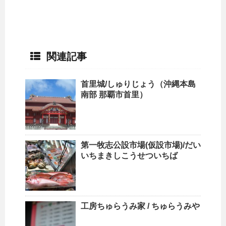
関連記事
首里城/しゅりじょう（沖縄本島
南部 那覇市首里）
第一牧志公設市場(仮設市場)/だい
いちまきしこうせついちば
工房ちゅらうみ家 / ちゅらうみや