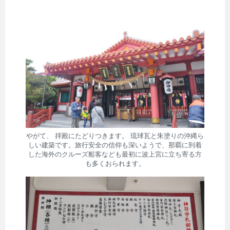
やがて、 拝殿にたどりつきます。 琉球瓦と朱塗りの沖縄ら
しい建築です。旅行安全の信仰も深いようで、那覇に到着
した海外のクルーズ船客なども最初に波上宮に立ち寄る方
も多くおられます。