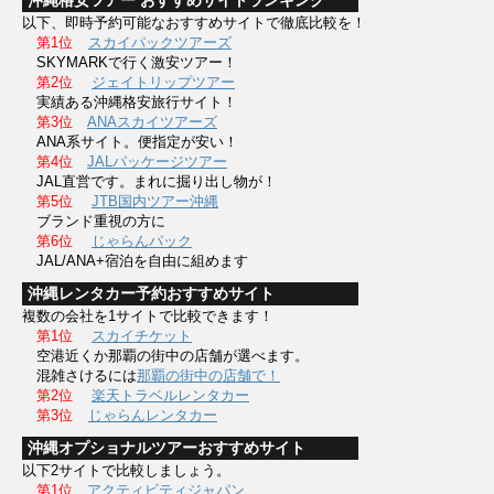
沖縄格安ツアー おすすめサイトランキング
以下、即時予約可能なおすすめサイトで徹底比較を！
第1位
スカイパックツアーズ
SKYMARKで行く激安ツアー！
第2位
ジェイトリップツアー
実績ある沖縄格安旅行サイト！
第3位
ANAスカイツアーズ
ANA系サイト。便指定が安い！
第4位
JALパッケージツアー
JAL直営です。まれに掘り出し物が！
第5位
JTB国内ツアー沖縄
ブランド重視の方に
第6位
じゃらんパック
JAL/ANA+宿泊を自由に組めます
沖縄レンタカー予約おすすめサイト
複数の会社を1サイトで比較できます！
第1位
スカイチケット
空港近くか那覇の街中の店舗が選べます。
混雑さけるには
那覇の街中の店舗で！
第2位
楽天トラベルレンタカー
第3位
じゃらんレンタカー
沖縄オプショナルツアーおすすめサイト
以下2サイトで比較しましょう。
第1位
アクティビティジャパン