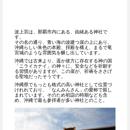
波上宮は、那覇市内にある、由緒ある神社で
す。
その名の通り、青い海の波建つ崖の上にあり、
沖縄らしい朱色の本殿、拝殿を構え、まるで竜
宮城のような雰囲気を醸し出しています。
沖縄では古来より、遥か彼方に存在する神の国
「ニライカナイ」の神々に、安全などを祈願す
る習慣がありますが、この崖が、祈祷をささげ
る聖地だったそうです。
沖縄県でもっとも格式の高い神社として位置づ
けれれており、「なんみんさん」の愛称で親し
まれています。そのため初詣の時期なども含
め、沖縄で最も参拝者が多い神社とのこと。