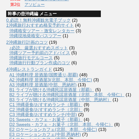
第2位
アソビュー
幹事の壺沖縄編 メニュー
0.必読！無料沖縄観光電子ブック
(2)
1沖縄旅行おすすめ格安予約サイト
(4)
沖縄格安ツアー・激安レンタカー
(3)
沖縄現地発格安バスツアー
(1)
2沖縄旅行計画のコツ
(19)
♪必読、厳選おすすめスポット
(3)
沖縄ツアー予約前のアドバイス
(5)
沖縄旅行モデルコース
(5)
沖縄旅行行動プラン作成のコツ
(6)
4沖縄レストランガイド
(125)
A1 沖縄料理 居酒屋(国際通り-那覇)
(48)
A2 沖縄料理 居酒屋3(北部、本部、今帰仁)
(3)
A3 沖縄料理 居酒屋(中部、恩納村)
(13)
B1 ライブが聴ける沖縄民謡居酒屋（那覇）
(5)
B2 ライブが聴ける沖縄民謡居酒屋（北部、本部、今帰仁）
(1)
B3 ライブが聴ける沖縄民謡居酒屋（中部、恩納村）
(1)
C1 沖縄昼食/おすすめランチ（那覇）
(9)
C2 沖縄昼食/おすすめランチ（北部）
(9)
C3 沖縄昼食/おすすめランチ(中部)
(2)
D1 Sweets・カフェ・お菓子（那覇）
(4)
D2 Sweets・カフェ・お菓子（北部、本部、今帰仁）
(8)
E2 ロケーションカフェ(北部、本部、今帰仁)
(13)
E3 ロケーションカフェ(中部 恩納村)
(7)