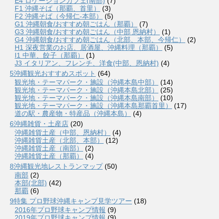
E4 ロケーションカフェ(南部)
(7)
F1 沖縄そば（那覇、首里）
(3)
F2 沖縄そば（今帰仁-本部）
(5)
G1 沖縄朝食/おすすめ朝ごはん（那覇）
(7)
G3 沖縄朝食/おすすめ朝ごはん（中部 恩納村）
(1)
G4 沖縄朝食/おすすめ朝ごはん（北部、本部、今帰仁）
(2)
H1 深夜営業のお店、居酒屋、沖縄料理（那覇）
(5)
I1 中華、餃子（那覇）
(1)
J3 イタリアン、フレンチ、洋食(中部、恩納村)
(4)
5沖縄観光おすすめスポット
(64)
観光地・テーマパーク・施設（沖縄本島中部）
(14)
観光地・テーマパーク・施設（沖縄本島北部）
(25)
観光地・テーマパーク・施設（沖縄本島南部）
(10)
観光地・テーマパーク・施設（沖縄本島那覇首里）
(17)
道の駅・農産物・特産品（沖縄本島）
(4)
6沖縄雑貨・土産店
(20)
沖縄雑貨土産（中部、恩納村）
(4)
沖縄雑貨土産（北部、本部）
(12)
沖縄雑貨土産（南部）
(2)
沖縄雑貨土産（那覇）
(4)
8沖縄観光地レストランマップ
(50)
南部
(2)
本部(北部)
(42)
那覇
(6)
9特集 プロ野球沖縄キャンプ見学ツアー
(18)
2016年プロ野球キャンプ情報
(9)
2019年プロ野球キャンプ情報
(9)