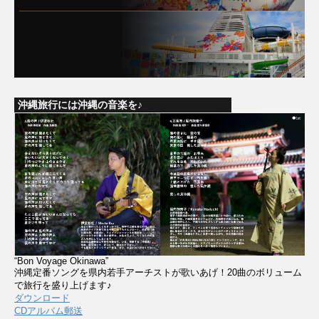
沖縄旅行には沖縄の音楽を♪
“Bon Voyage Okinawa”
沖縄定番ソングを県内若手アーチストが歌いあげ！20曲のボリューム
で旅行を盛り上げます♪
ダウンロード
CDアルバム郵送