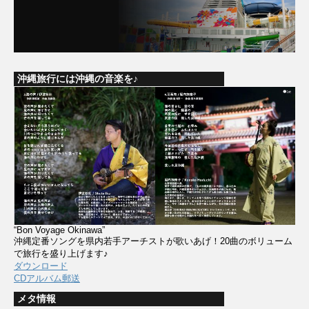
沖縄旅行には沖縄の音楽を♪
“Bon Voyage Okinawa”
沖縄定番ソングを県内若手アーチストが歌いあげ！20曲のボリューム
で旅行を盛り上げます♪
ダウンロード
CDアルバム郵送
メタ情報