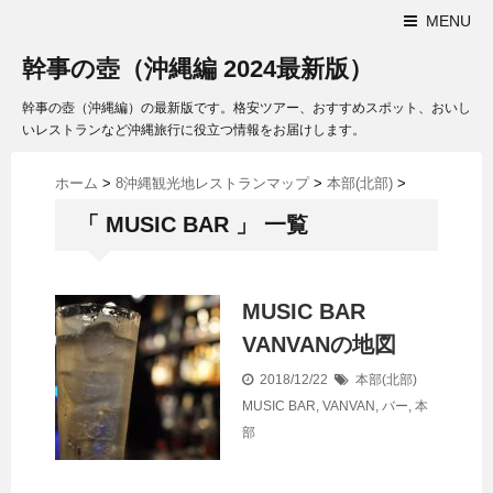
MENU
幹事の壺（沖縄編 2024最新版）
幹事の壺（沖縄編）の最新版です。格安ツアー、おすすめスポット、おいし
いレストランなど沖縄旅行に役立つ情報をお届けします。
ホーム
>
8沖縄観光地レストランマップ
>
本部(北部)
>
「 MUSIC BAR 」 一覧
MUSIC BAR
VANVANの地図
2018/12/22
本部(北部)
MUSIC BAR
,
VANVAN
,
バー
,
本
部