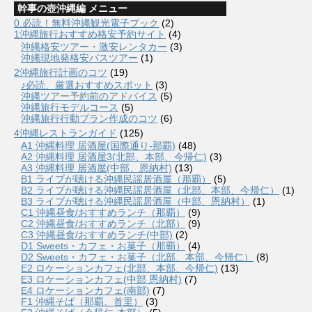
幹事の壺沖縄編 メニュー
0.必読！無料沖縄観光電子ブック
(2)
1沖縄旅行おすすめ格安予約サイト
(4)
沖縄格安ツアー・激安レンタカー
(3)
沖縄現地発格安バスツアー
(1)
2沖縄旅行計画のコツ
(19)
♪必読、厳選おすすめスポット
(3)
沖縄ツアー予約前のアドバイス
(5)
沖縄旅行モデルコース
(5)
沖縄旅行行動プラン作成のコツ
(6)
4沖縄レストランガイド
(125)
A1 沖縄料理 居酒屋(国際通り-那覇)
(48)
A2 沖縄料理 居酒屋3(北部、本部、今帰仁)
(3)
A3 沖縄料理 居酒屋(中部、恩納村)
(13)
B1 ライブが聴ける沖縄民謡居酒屋（那覇）
(5)
B2 ライブが聴ける沖縄民謡居酒屋（北部、本部、今帰仁）
(1)
B3 ライブが聴ける沖縄民謡居酒屋（中部、恩納村）
(1)
C1 沖縄昼食/おすすめランチ（那覇）
(9)
C2 沖縄昼食/おすすめランチ（北部）
(9)
C3 沖縄昼食/おすすめランチ(中部)
(2)
D1 Sweets・カフェ・お菓子（那覇）
(4)
D2 Sweets・カフェ・お菓子（北部、本部、今帰仁）
(8)
E2 ロケーションカフェ(北部、本部、今帰仁)
(13)
E3 ロケーションカフェ(中部 恩納村)
(7)
E4 ロケーションカフェ(南部)
(7)
F1 沖縄そば（那覇、首里）
(3)