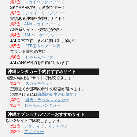
第1位
スカイパックツアーズ
SKYMARKで行く激安ツアー！
第2位
ジェイトリップツアー
実績ある沖縄格安旅行サイト！
第3位
ANAスカイツアーズ
ANA系サイト。便指定が安い！
第4位
JALパッケージツアー
JAL直営です。まれに掘り出し物が！
第5位
JTB国内ツアー沖縄
ブランド重視の方に
第6位
じゃらんパック
JAL/ANA+宿泊を自由に組めます
沖縄レンタカー予約おすすめサイト
複数の会社を1サイトで比較できます！
第1位
スカイチケット
空港近くか那覇の街中の店舗が選べます。
混雑さけるには
那覇の街中の店舗で！
第2位
楽天トラベルレンタカー
第3位
じゃらんレンタカー
沖縄オプショナルツアーおすすめサイト
以下2サイトで比較しましょう。
第1位
アクティビティジャパン
第2位
アソビュー