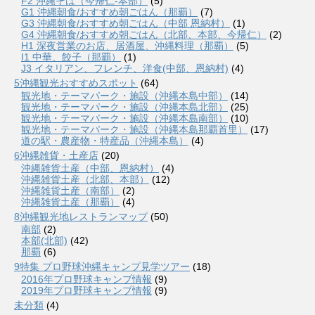
F2 沖縄そば（今帰仁-本部）
(5)
G1 沖縄朝食/おすすめ朝ごはん（那覇）
(7)
G3 沖縄朝食/おすすめ朝ごはん（中部 恩納村）
(1)
G4 沖縄朝食/おすすめ朝ごはん（北部、本部、今帰仁）
(2)
H1 深夜営業のお店、居酒屋、沖縄料理（那覇）
(5)
I1 中華、餃子（那覇）
(1)
J3 イタリアン、フレンチ、洋食(中部、恩納村)
(4)
5沖縄観光おすすめスポット
(64)
観光地・テーマパーク・施設（沖縄本島中部）
(14)
観光地・テーマパーク・施設（沖縄本島北部）
(25)
観光地・テーマパーク・施設（沖縄本島南部）
(10)
観光地・テーマパーク・施設（沖縄本島那覇首里）
(17)
道の駅・農産物・特産品（沖縄本島）
(4)
6沖縄雑貨・土産店
(20)
沖縄雑貨土産（中部、恩納村）
(4)
沖縄雑貨土産（北部、本部）
(12)
沖縄雑貨土産（南部）
(2)
沖縄雑貨土産（那覇）
(4)
8沖縄観光地レストランマップ
(50)
南部
(2)
本部(北部)
(42)
那覇
(6)
9特集 プロ野球沖縄キャンプ見学ツアー
(18)
2016年プロ野球キャンプ情報
(9)
2019年プロ野球キャンプ情報
(9)
未分類
(4)