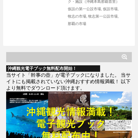
ク・施設（沖縄本島那覇首里）
仮設の第一公設市場
,
仮設市場
,
牧志の市場
,
牧志第一公設市場
,
那覇の市場
沖縄観光電子ブック無料配布開始！
当サイト「幹事の壺」が電子ブックになりました。 当サ
イトにも掲載されていない沖縄おすすめ情報満載！ 以下
より無料でダウンロード頂けます。