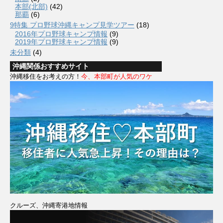
本部(北部)
(42)
那覇
(6)
9特集 プロ野球沖縄キャンプ見学ツアー
(18)
2016年プロ野球キャンプ情報
(9)
2019年プロ野球キャンプ情報
(9)
未分類
(4)
沖縄関係おすすめサイト
沖縄移住をお考えの方！
今、本部町が人気のワケ
クルーズ、沖縄寄港地情報