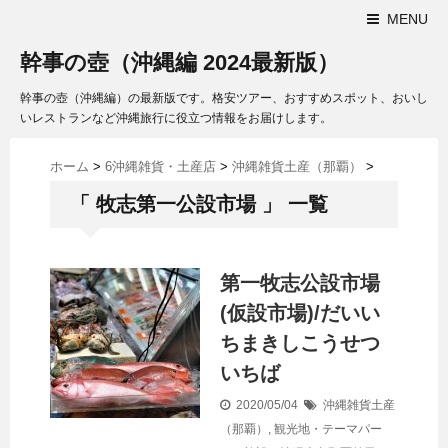
MENU
幹事の壺（沖縄編 2024最新版）
幹事の壺（沖縄編）の最新版です。格安ツアー、おすすめスポット、おいし
いレストランなど沖縄旅行に役立つ情報をお届けします。
ホーム
>
6沖縄雑貨・土産店
>
沖縄雑貨土産（那覇）
>
「 牧志第一公設市場 」 一覧
第一牧志公設市場
(仮設市場)/だいい
ちまきしこうせつ
いちば
2020/05/04
沖縄雑貨土産
（那覇）
,
観光地・テーマパー