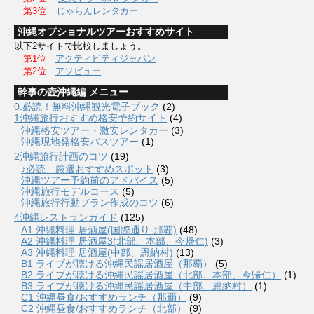
第3位
じゃらんレンタカー
沖縄オプショナルツアーおすすめサイト
以下2サイトで比較しましょう。
第1位
アクティビティジャパン
第2位
アソビュー
幹事の壺沖縄編 メニュー
0.必読！無料沖縄観光電子ブック
(2)
1沖縄旅行おすすめ格安予約サイト
(4)
沖縄格安ツアー・激安レンタカー
(3)
沖縄現地発格安バスツアー
(1)
2沖縄旅行計画のコツ
(19)
♪必読、厳選おすすめスポット
(3)
沖縄ツアー予約前のアドバイス
(5)
沖縄旅行モデルコース
(5)
沖縄旅行行動プラン作成のコツ
(6)
4沖縄レストランガイド
(125)
A1 沖縄料理 居酒屋(国際通り-那覇)
(48)
A2 沖縄料理 居酒屋3(北部、本部、今帰仁)
(3)
A3 沖縄料理 居酒屋(中部、恩納村)
(13)
B1 ライブが聴ける沖縄民謡居酒屋（那覇）
(5)
B2 ライブが聴ける沖縄民謡居酒屋（北部、本部、今帰仁）
(1)
B3 ライブが聴ける沖縄民謡居酒屋（中部、恩納村）
(1)
C1 沖縄昼食/おすすめランチ（那覇）
(9)
C2 沖縄昼食/おすすめランチ（北部）
(9)