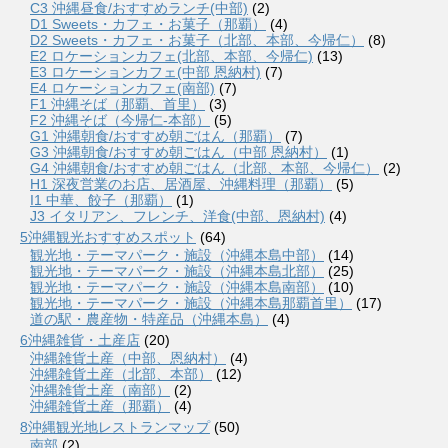
C3 沖縄昼食/おすすめランチ(中部)
(2)
D1 Sweets・カフェ・お菓子（那覇）
(4)
D2 Sweets・カフェ・お菓子（北部、本部、今帰仁）
(8)
E2 ロケーションカフェ(北部、本部、今帰仁)
(13)
E3 ロケーションカフェ(中部 恩納村)
(7)
E4 ロケーションカフェ(南部)
(7)
F1 沖縄そば（那覇、首里）
(3)
F2 沖縄そば（今帰仁-本部）
(5)
G1 沖縄朝食/おすすめ朝ごはん（那覇）
(7)
G3 沖縄朝食/おすすめ朝ごはん（中部 恩納村）
(1)
G4 沖縄朝食/おすすめ朝ごはん（北部、本部、今帰仁）
(2)
H1 深夜営業のお店、居酒屋、沖縄料理（那覇）
(5)
I1 中華、餃子（那覇）
(1)
J3 イタリアン、フレンチ、洋食(中部、恩納村)
(4)
5沖縄観光おすすめスポット
(64)
観光地・テーマパーク・施設（沖縄本島中部）
(14)
観光地・テーマパーク・施設（沖縄本島北部）
(25)
観光地・テーマパーク・施設（沖縄本島南部）
(10)
観光地・テーマパーク・施設（沖縄本島那覇首里）
(17)
道の駅・農産物・特産品（沖縄本島）
(4)
6沖縄雑貨・土産店
(20)
沖縄雑貨土産（中部、恩納村）
(4)
沖縄雑貨土産（北部、本部）
(12)
沖縄雑貨土産（南部）
(2)
沖縄雑貨土産（那覇）
(4)
8沖縄観光地レストランマップ
(50)
南部
(2)