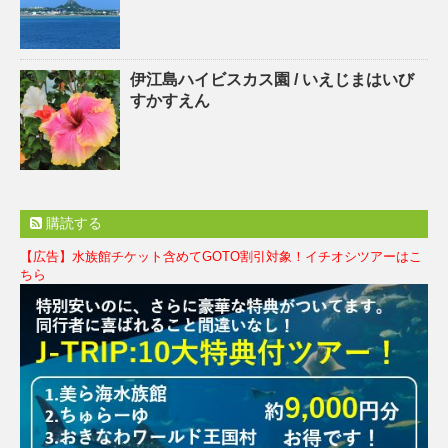
伊江島ハイビスカス園 / いえじまはいび
すかすえん
購読する
【広告】水族館チケット含めてGOTO割引対象！イチオシツアーはこ
ちら