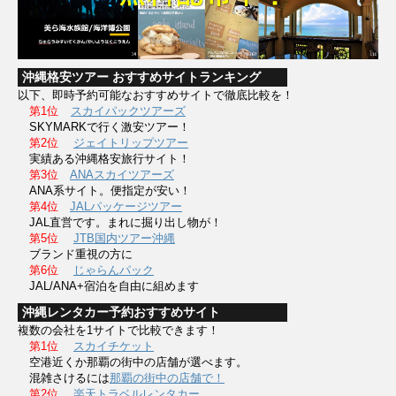
沖縄格安ツアー おすすめサイトランキング
以下、即時予約可能なおすすめサイトで徹底比較を！
第1位
スカイパックツアーズ
SKYMARKで行く激安ツアー！
第2位
ジェイトリップツアー
実績ある沖縄格安旅行サイト！
第3位
ANAスカイツアーズ
ANA系サイト。便指定が安い！
第4位
JALパッケージツアー
JAL直営です。まれに掘り出し物が！
第5位
JTB国内ツアー沖縄
ブランド重視の方に
第6位
じゃらんパック
JAL/ANA+宿泊を自由に組めます
沖縄レンタカー予約おすすめサイト
複数の会社を1サイトで比較できます！
第1位
スカイチケット
空港近くか那覇の街中の店舗が選べます。
混雑さけるには
那覇の街中の店舗で！
第2位
楽天トラベルレンタカー