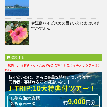
伊江島ハイビスカス園 / いえじまはいび
すかすえん
購読する
【広告】水族館チケット含めてGOTO割引対象！イチオシツアーはこ
ちら