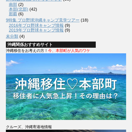
南部
(2)
本部(北部)
(42)
那覇
(6)
9特集 プロ野球沖縄キャンプ見学ツアー
(18)
2016年プロ野球キャンプ情報
(9)
2019年プロ野球キャンプ情報
(9)
未分類
(4)
沖縄関係おすすめサイト
沖縄移住をお考えの方！
今、本部町が人気のワケ
クルーズ、沖縄寄港地情報