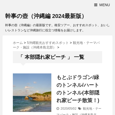
MENU
幹事の壺（沖縄編 2024最新版）
幹事の壺（沖縄編）の最新版です。格安ツアー、おすすめスポット、おいし
いレストランなど沖縄旅行に役立つ情報をお届けします。
ホーム
>
5沖縄観光おすすめスポット
>
観光地・テーマパ
ーク・施設（沖縄本島北部）
>
「 本部隠れ家ビーチ 」 一覧
もとぶドラゴン/緑
のトンネル/ハート
のトンネル(本部隠
れ家ビーチ散策！)
2020/05/02
観光地・テー
マパーク・施設（沖縄本島北