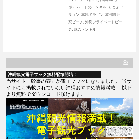
部）
ハートのトンネル
,
もとぶド
ラゴン
,
本部ドラゴン
,
本部隠れ
家ビーチ
,
沖縄プライベートビー
チ
,
緑のトンネル
沖縄観光電子ブック無料配布開始！
当サイト「幹事の壺」が電子ブックになりました。 当サ
イトにも掲載されていない沖縄おすすめ情報満載！ 以下
より無料でダウンロード頂けます。