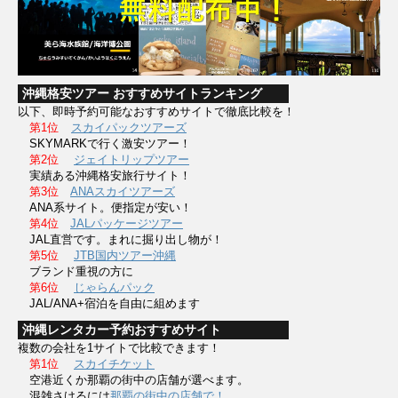
沖縄格安ツアー おすすめサイトランキング
以下、即時予約可能なおすすめサイトで徹底比較を！
第1位
スカイパックツアーズ
SKYMARKで行く激安ツアー！
第2位
ジェイトリップツアー
実績ある沖縄格安旅行サイト！
第3位
ANAスカイツアーズ
ANA系サイト。便指定が安い！
第4位
JALパッケージツアー
JAL直営です。まれに掘り出し物が！
第5位
JTB国内ツアー沖縄
ブランド重視の方に
第6位
じゃらんパック
JAL/ANA+宿泊を自由に組めます
沖縄レンタカー予約おすすめサイト
複数の会社を1サイトで比較できます！
第1位
スカイチケット
空港近くか那覇の街中の店舗が選べます。
混雑さけるには
那覇の街中の店舗で！