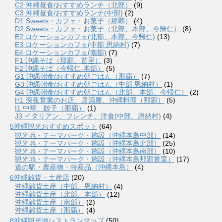
C2 沖縄昼食/おすすめランチ（北部）
(9)
C3 沖縄昼食/おすすめランチ(中部)
(2)
D1 Sweets・カフェ・お菓子（那覇）
(4)
D2 Sweets・カフェ・お菓子（北部、本部、今帰仁）
(8)
E2 ロケーションカフェ(北部、本部、今帰仁)
(13)
E3 ロケーションカフェ(中部 恩納村)
(7)
E4 ロケーションカフェ(南部)
(7)
F1 沖縄そば（那覇、首里）
(3)
F2 沖縄そば（今帰仁-本部）
(5)
G1 沖縄朝食/おすすめ朝ごはん（那覇）
(7)
G3 沖縄朝食/おすすめ朝ごはん（中部 恩納村）
(1)
G4 沖縄朝食/おすすめ朝ごはん（北部、本部、今帰仁）
(2)
H1 深夜営業のお店、居酒屋、沖縄料理（那覇）
(5)
I1 中華、餃子（那覇）
(1)
J3 イタリアン、フレンチ、洋食(中部、恩納村)
(4)
5沖縄観光おすすめスポット
(64)
観光地・テーマパーク・施設（沖縄本島中部）
(14)
観光地・テーマパーク・施設（沖縄本島北部）
(25)
観光地・テーマパーク・施設（沖縄本島南部）
(10)
観光地・テーマパーク・施設（沖縄本島那覇首里）
(17)
道の駅・農産物・特産品（沖縄本島）
(4)
6沖縄雑貨・土産店
(20)
沖縄雑貨土産（中部、恩納村）
(4)
沖縄雑貨土産（北部、本部）
(12)
沖縄雑貨土産（南部）
(2)
沖縄雑貨土産（那覇）
(4)
8沖縄観光地レストランマップ
(50)