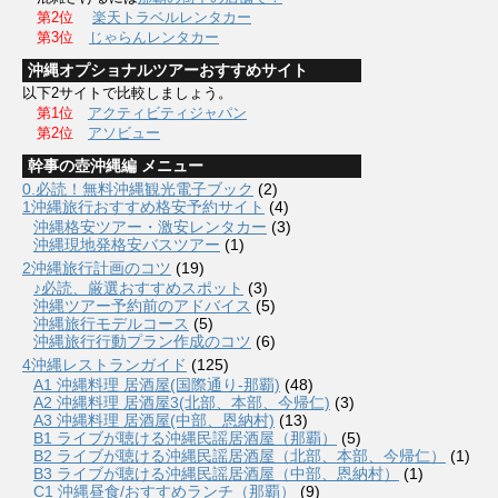
第2位
楽天トラベルレンタカー
第3位
じゃらんレンタカー
沖縄オプショナルツアーおすすめサイト
以下2サイトで比較しましょう。
第1位
アクティビティジャパン
第2位
アソビュー
幹事の壺沖縄編 メニュー
0.必読！無料沖縄観光電子ブック
(2)
1沖縄旅行おすすめ格安予約サイト
(4)
沖縄格安ツアー・激安レンタカー
(3)
沖縄現地発格安バスツアー
(1)
2沖縄旅行計画のコツ
(19)
♪必読、厳選おすすめスポット
(3)
沖縄ツアー予約前のアドバイス
(5)
沖縄旅行モデルコース
(5)
沖縄旅行行動プラン作成のコツ
(6)
4沖縄レストランガイド
(125)
A1 沖縄料理 居酒屋(国際通り-那覇)
(48)
A2 沖縄料理 居酒屋3(北部、本部、今帰仁)
(3)
A3 沖縄料理 居酒屋(中部、恩納村)
(13)
B1 ライブが聴ける沖縄民謡居酒屋（那覇）
(5)
B2 ライブが聴ける沖縄民謡居酒屋（北部、本部、今帰仁）
(1)
B3 ライブが聴ける沖縄民謡居酒屋（中部、恩納村）
(1)
C1 沖縄昼食/おすすめランチ（那覇）
(9)