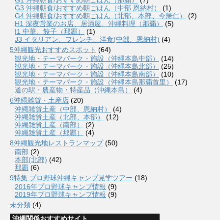
G3 沖縄朝食/おすすめ朝ごはん（中部 恩納村）
(1)
G4 沖縄朝食/おすすめ朝ごはん（北部、本部、今帰仁）
(2)
H1 深夜営業のお店、居酒屋、沖縄料理（那覇）
(5)
I1 中華、餃子（那覇）
(1)
J3 イタリアン、フレンチ、洋食(中部、恩納村)
(4)
5沖縄観光おすすめスポット
(64)
観光地・テーマパーク・施設（沖縄本島中部）
(14)
観光地・テーマパーク・施設（沖縄本島北部）
(25)
観光地・テーマパーク・施設（沖縄本島南部）
(10)
観光地・テーマパーク・施設（沖縄本島那覇首里）
(17)
道の駅・農産物・特産品（沖縄本島）
(4)
6沖縄雑貨・土産店
(20)
沖縄雑貨土産（中部、恩納村）
(4)
沖縄雑貨土産（北部、本部）
(12)
沖縄雑貨土産（南部）
(2)
沖縄雑貨土産（那覇）
(4)
8沖縄観光地レストランマップ
(50)
南部
(2)
本部(北部)
(42)
那覇
(6)
9特集 プロ野球沖縄キャンプ見学ツアー
(18)
2016年プロ野球キャンプ情報
(9)
2019年プロ野球キャンプ情報
(9)
未分類
(4)
沖縄関係おすすめサイト