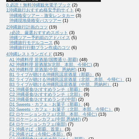
0.必読！無料沖縄観光電子ブック
(2)
1沖縄旅行おすすめ格安予約サイト
(4)
沖縄格安ツアー・激安レンタカー
(3)
沖縄現地発格安バスツアー
(1)
2沖縄旅行計画のコツ
(19)
♪必読、厳選おすすめスポット
(3)
沖縄ツアー予約前のアドバイス
(5)
沖縄旅行モデルコース
(5)
沖縄旅行行動プラン作成のコツ
(6)
4沖縄レストランガイド
(125)
A1 沖縄料理 居酒屋(国際通り-那覇)
(48)
A2 沖縄料理 居酒屋3(北部、本部、今帰仁)
(3)
A3 沖縄料理 居酒屋(中部、恩納村)
(13)
B1 ライブが聴ける沖縄民謡居酒屋（那覇）
(5)
B2 ライブが聴ける沖縄民謡居酒屋（北部、本部、今帰仁）
(1)
B3 ライブが聴ける沖縄民謡居酒屋（中部、恩納村）
(1)
C1 沖縄昼食/おすすめランチ（那覇）
(9)
C2 沖縄昼食/おすすめランチ（北部）
(9)
C3 沖縄昼食/おすすめランチ(中部)
(2)
D1 Sweets・カフェ・お菓子（那覇）
(4)
D2 Sweets・カフェ・お菓子（北部、本部、今帰仁）
(8)
E2 ロケーションカフェ(北部、本部、今帰仁)
(13)
E3 ロケーションカフェ(中部 恩納村)
(7)
E4 ロケーションカフェ(南部)
(7)
F1 沖縄そば（那覇、首里）
(3)
F2 沖縄そば（今帰仁-本部）
(5)
G1 沖縄朝食/おすすめ朝ごはん（那覇）
(7)