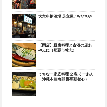
大衆串揚酒場 足立屋 / あだちや
【閉店】豆腐料理と古酒の店あ
やふに（那覇市牧志）
うちなー家庭料理 公庵/くーあん
（沖縄本島南部 那覇新都心）