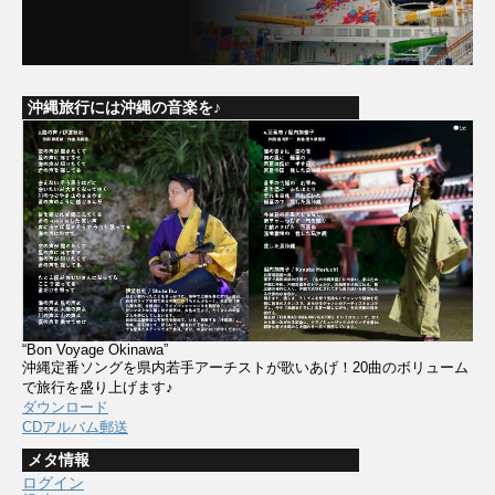
沖縄旅行には沖縄の音楽を♪
“Bon Voyage Okinawa”
沖縄定番ソングを県内若手アーチストが歌いあげ！20曲のボリューム
で旅行を盛り上げます♪
ダウンロード
CDアルバム郵送
メタ情報
ログイン