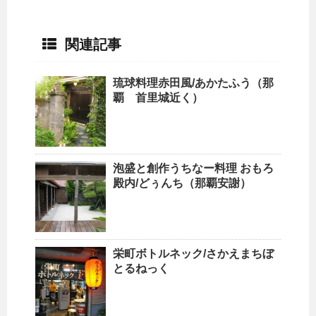
関連記事
琉球料理赤田風/あかたふう（那
覇 首里城近く）
泡盛と創作うちなー料理 おもろ
殿内/どぅんち（那覇安謝）
栄町ボトルネック/さかえまちぼ
とるねっく