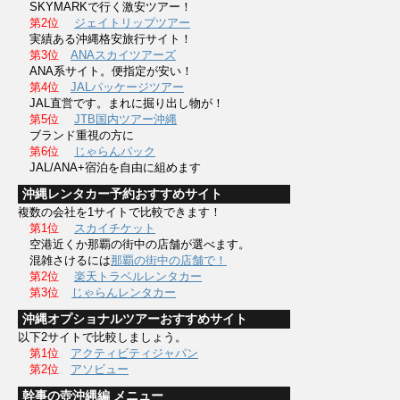
SKYMARKで行く激安ツアー！
第2位
ジェイトリップツアー
実績ある沖縄格安旅行サイト！
第3位
ANAスカイツアーズ
ANA系サイト。便指定が安い！
第4位
JALパッケージツアー
JAL直営です。まれに掘り出し物が！
第5位
JTB国内ツアー沖縄
ブランド重視の方に
第6位
じゃらんパック
JAL/ANA+宿泊を自由に組めます
沖縄レンタカー予約おすすめサイト
複数の会社を1サイトで比較できます！
第1位
スカイチケット
空港近くか那覇の街中の店舗が選べます。
混雑さけるには
那覇の街中の店舗で！
第2位
楽天トラベルレンタカー
第3位
じゃらんレンタカー
沖縄オプショナルツアーおすすめサイト
以下2サイトで比較しましょう。
第1位
アクティビティジャパン
第2位
アソビュー
幹事の壺沖縄編 メニュー