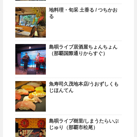
地料理・旬采 土香る / つちかお
る
島唄ライブ居酒屋ちょんちょん
（那覇国際通りからすぐ）
魚寿司久茂地本店/うおずしくも
じほんてん
島唄ライブ樹里/しまうたらいぶ
じゅり（那覇市松尾）