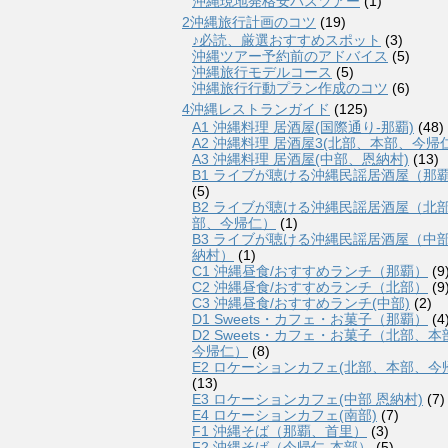
沖縄現地発格安バスツアー
(1)
2沖縄旅行計画のコツ
(19)
♪必読、厳選おすすめスポット
(3)
沖縄ツアー予約前のアドバイス
(5)
沖縄旅行モデルコース
(5)
沖縄旅行行動プラン作成のコツ
(6)
4沖縄レストランガイド
(125)
A1 沖縄料理 居酒屋(国際通り-那覇)
(48)
A2 沖縄料理 居酒屋3(北部、本部、今帰仁
A3 沖縄料理 居酒屋(中部、恩納村)
(13)
B1 ライブが聴ける沖縄民謡居酒屋（那
(5)
B2 ライブが聴ける沖縄民謡居酒屋（北
部、今帰仁）
(1)
B3 ライブが聴ける沖縄民謡居酒屋（中
納村）
(1)
C1 沖縄昼食/おすすめランチ（那覇）
(9
C2 沖縄昼食/おすすめランチ（北部）
(9
C3 沖縄昼食/おすすめランチ(中部)
(2)
D1 Sweets・カフェ・お菓子（那覇）
(4
D2 Sweets・カフェ・お菓子（北部、本
今帰仁）
(8)
E2 ロケーションカフェ(北部、本部、今
(13)
E3 ロケーションカフェ(中部 恩納村)
(7)
E4 ロケーションカフェ(南部)
(7)
F1 沖縄そば（那覇、首里）
(3)
F2 沖縄そば（今帰仁-本部）
(5)