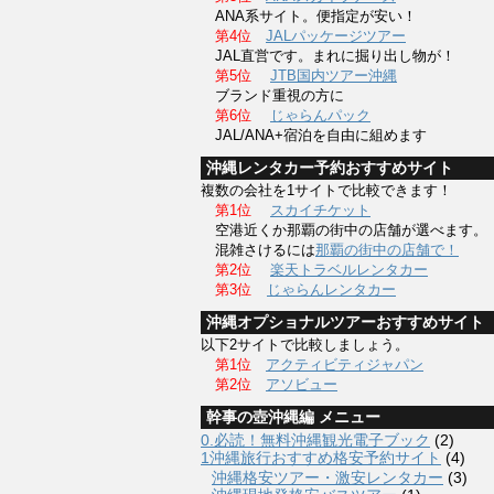
ANA系サイト。便指定が安い！
第4位
JALパッケージツアー
JAL直営です。まれに掘り出し物が！
第5位
JTB国内ツアー沖縄
ブランド重視の方に
第6位
じゃらんパック
JAL/ANA+宿泊を自由に組めます
沖縄レンタカー予約おすすめサイト
複数の会社を1サイトで比較できます！
第1位
スカイチケット
空港近くか那覇の街中の店舗が選べます。
混雑さけるには
那覇の街中の店舗で！
第2位
楽天トラベルレンタカー
第3位
じゃらんレンタカー
沖縄オプショナルツアーおすすめサイト
以下2サイトで比較しましょう。
第1位
アクティビティジャパン
第2位
アソビュー
幹事の壺沖縄編 メニュー
0.必読！無料沖縄観光電子ブック
(2)
1沖縄旅行おすすめ格安予約サイト
(4)
沖縄格安ツアー・激安レンタカー
(3)