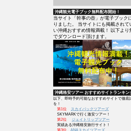
沖縄観光電子ブック無料配布開始！
当サイト「幹事の壺」が電子ブック
りました。 当サイトにも掲載されて
い沖縄おすすめ情報満載！ 以下より
でダウンロード頂けます。
沖縄格安ツアー おすすめサイトランキン
以下、即時予約可能なおすすめサイトで徹底
を！
第1位
スカイパックツアーズ
SKYMARKで行く激安ツアー！
第2位
ジェイトリップツアー
実績ある沖縄格安旅行サイト！
第3位
ANAスカイツアーズ