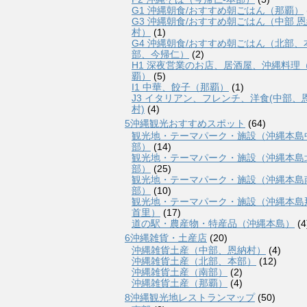
G1 沖縄朝食/おすすめ朝ごはん（那覇）
G3 沖縄朝食/おすすめ朝ごはん（中部 
村）
(1)
G4 沖縄朝食/おすすめ朝ごはん（北部、
部、今帰仁）
(2)
H1 深夜営業のお店、居酒屋、沖縄料理
覇）
(5)
I1 中華、餃子（那覇）
(1)
J3 イタリアン、フレンチ、洋食(中部、
村)
(4)
5沖縄観光おすすめスポット
(64)
観光地・テーマパーク・施設（沖縄本島
部）
(14)
観光地・テーマパーク・施設（沖縄本島
部）
(25)
観光地・テーマパーク・施設（沖縄本島
部）
(10)
観光地・テーマパーク・施設（沖縄本島
首里）
(17)
道の駅・農産物・特産品（沖縄本島）
(4
6沖縄雑貨・土産店
(20)
沖縄雑貨土産（中部、恩納村）
(4)
沖縄雑貨土産（北部、本部）
(12)
沖縄雑貨土産（南部）
(2)
沖縄雑貨土産（那覇）
(4)
8沖縄観光地レストランマップ
(50)