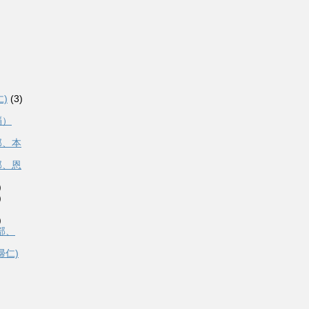
)
(3)
覇）
部、本
部、恩
)
)
)
部、
帰仁)