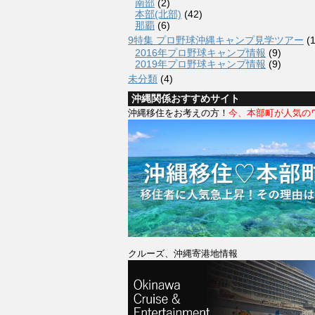
南部
(2)
本部(北部)
(42)
那覇
(6)
9特集 プロ野球沖縄キャンプ見学ツアー
(1
2016年プロ野球キャンプ情報
(9)
2019年プロ野球キャンプ情報
(9)
未分類
(4)
沖縄関係おすすめサイト
沖縄移住をお考えの方！
今、本部町が人気の
クルーズ、沖縄寄港地情報