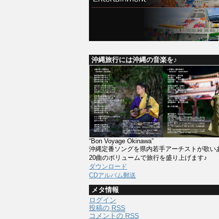
沖縄旅行には沖縄の音楽を♪
“Bon Voyage Okinawa”
沖縄定番ソングを県内若手アーチストが歌い
20曲のボリュームで旅行を盛り上げます♪
ダウンロード
CDアルバム郵送
メタ情報
ログイン
投稿の
RSS
コメントの
RSS