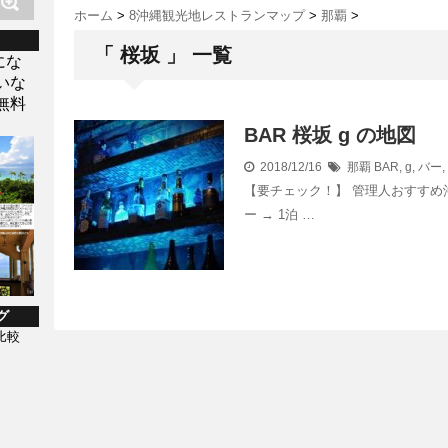
ホーム
>
8沖縄観光地レストランマップ
>
那覇
>
「 桜坂 」 一覧
にな
いな
無料
BAR 桜坂 g の地図
2018/12/16
那覇
BAR
,
g
,
バー
,
【要チェック！】 管理人おすすめ
ー → 1泊 …
グ
比較