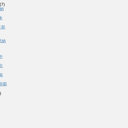
(7)
恩納
本
（那
恩納
中
北
南
那覇
)