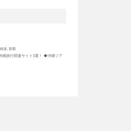
桜坂
,
那覇
沖縄旅行関連サイト3選！ ◆沖縄ツア