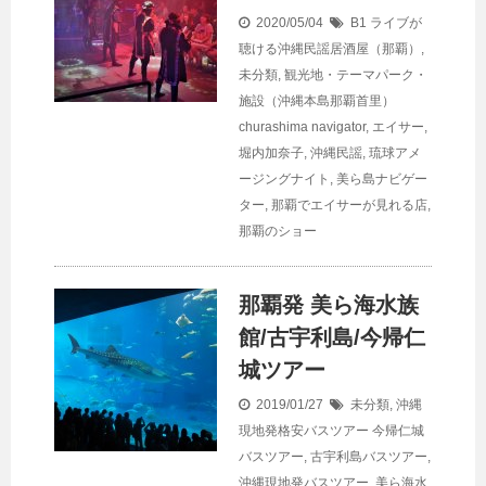
2020/05/04
B1 ライブが
聴ける沖縄民謡居酒屋（那覇）
,
未分類
,
観光地・テーマパーク・
施設（沖縄本島那覇首里）
churashima navigator
,
エイサー
,
堀内加奈子
,
沖縄民謡
,
琉球アメ
ージングナイト
,
美ら島ナビゲー
ター
,
那覇でエイサーが見れる店
,
那覇のショー
那覇発 美ら海水族
館/古宇利島/今帰仁
城ツアー
2019/01/27
未分類
,
沖縄
現地発格安バスツアー
今帰仁城
バスツアー
,
古宇利島バスツアー
,
沖縄現地発バスツアー
,
美ら海水