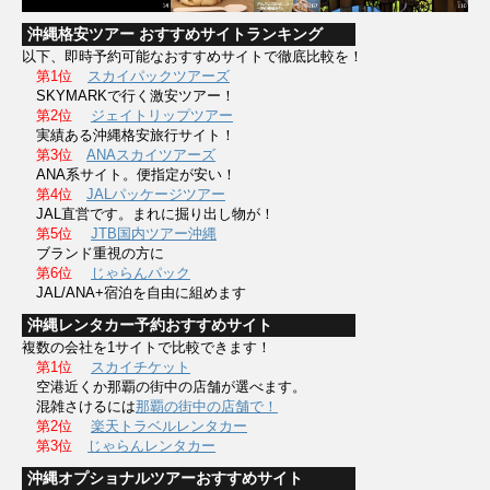
沖縄格安ツアー おすすめサイトランキング
以下、即時予約可能なおすすめサイトで徹底比較を！
第1位
スカイパックツアーズ
SKYMARKで行く激安ツアー！
第2位
ジェイトリップツアー
実績ある沖縄格安旅行サイト！
第3位
ANAスカイツアーズ
ANA系サイト。便指定が安い！
第4位
JALパッケージツアー
JAL直営です。まれに掘り出し物が！
第5位
JTB国内ツアー沖縄
ブランド重視の方に
第6位
じゃらんパック
JAL/ANA+宿泊を自由に組めます
沖縄レンタカー予約おすすめサイト
複数の会社を1サイトで比較できます！
第1位
スカイチケット
空港近くか那覇の街中の店舗が選べます。
混雑さけるには
那覇の街中の店舗で！
第2位
楽天トラベルレンタカー
第3位
じゃらんレンタカー
沖縄オプショナルツアーおすすめサイト