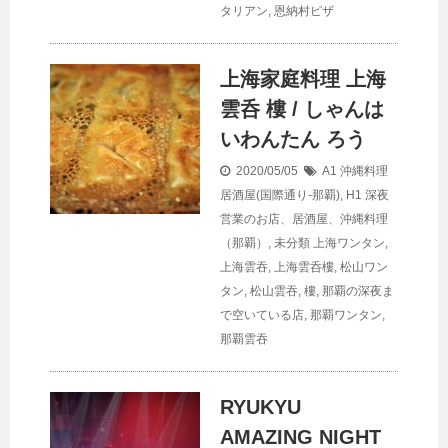
タリアン
,
恩納村ピザ
上海家庭料理 上海
雲呑 樓 / しゃんは
いわんたん ろう
2020/05/05
A1 沖縄料理
居酒屋(国際通り-那覇)
,
H1 深夜
営業のお店、居酒屋、沖縄料理
（那覇）
,
未分類
上海ワンタン
,
上海雲吞
,
上海雲呑樓
,
松山ワン
タン
,
松山雲吞
,
樓
,
那覇の深夜ま
で空いている店
,
那覇ワンタン
,
那覇雲吞
RYUKYU
AMAZING NIGHT