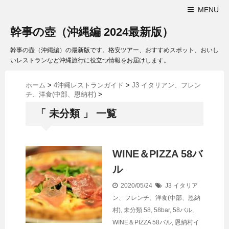
MENU
幹事の壺（沖縄編 2024最新版）
幹事の壺（沖縄編）の最新版です。格安ツアー、おすすめスポット、おいし
いレストランなど沖縄旅行に役立つ情報をお届けします。
ホーム
>
4沖縄レストランガイド
>
J3 イタリアン、フレン
チ、洋食(中部、恩納村)
>
「 未分類 」 一覧
WINE＆PIZZA 58バ
ル
2020/05/24
J3 イタリア
ン、フレンチ、洋食(中部、恩納
村)
,
未分類
58
,
58bar
,
58バル
,
WINE＆PIZZA 58バル
,
恩納村イ