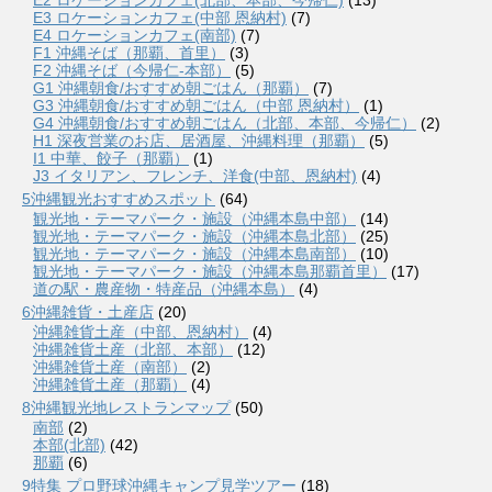
E3 ロケーションカフェ(中部 恩納村)
(7)
E4 ロケーションカフェ(南部)
(7)
F1 沖縄そば（那覇、首里）
(3)
F2 沖縄そば（今帰仁-本部）
(5)
G1 沖縄朝食/おすすめ朝ごはん（那覇）
(7)
G3 沖縄朝食/おすすめ朝ごはん（中部 恩納村）
(1)
G4 沖縄朝食/おすすめ朝ごはん（北部、本部、今帰仁）
(2)
H1 深夜営業のお店、居酒屋、沖縄料理（那覇）
(5)
I1 中華、餃子（那覇）
(1)
J3 イタリアン、フレンチ、洋食(中部、恩納村)
(4)
5沖縄観光おすすめスポット
(64)
観光地・テーマパーク・施設（沖縄本島中部）
(14)
観光地・テーマパーク・施設（沖縄本島北部）
(25)
観光地・テーマパーク・施設（沖縄本島南部）
(10)
観光地・テーマパーク・施設（沖縄本島那覇首里）
(17)
道の駅・農産物・特産品（沖縄本島）
(4)
6沖縄雑貨・土産店
(20)
沖縄雑貨土産（中部、恩納村）
(4)
沖縄雑貨土産（北部、本部）
(12)
沖縄雑貨土産（南部）
(2)
沖縄雑貨土産（那覇）
(4)
8沖縄観光地レストランマップ
(50)
南部
(2)
本部(北部)
(42)
那覇
(6)
9特集 プロ野球沖縄キャンプ見学ツアー
(18)