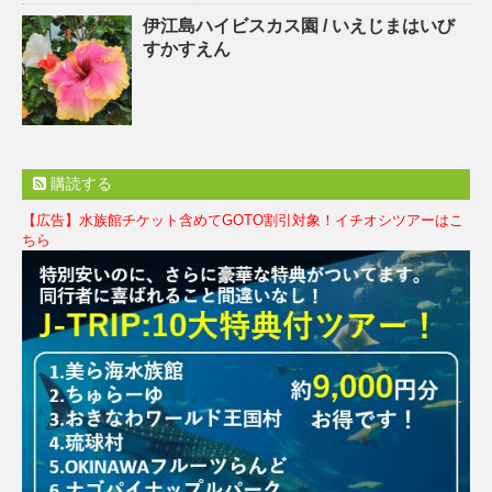
伊江島ハイビスカス園 / いえじまはいび
すかすえん
購読する
【広告】水族館チケット含めてGOTO割引対象！イチオシツアーはこ
ちら