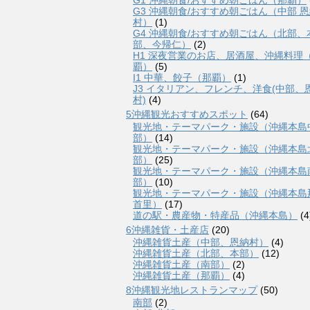
G1 沖縄朝食/おすすめ朝ごはん（那覇）
G3 沖縄朝食/おすすめ朝ごはん（中部 
村）
(1)
G4 沖縄朝食/おすすめ朝ごはん（北部、
部、今帰仁）
(2)
H1 深夜営業のお店、居酒屋、沖縄料理
覇）
(5)
I1 中華、餃子（那覇）
(1)
J3 イタリアン、フレンチ、洋食(中部、
村)
(4)
5沖縄観光おすすめスポット
(64)
観光地・テーマパーク・施設（沖縄本島
部）
(14)
観光地・テーマパーク・施設（沖縄本島
部）
(25)
観光地・テーマパーク・施設（沖縄本島
部）
(10)
観光地・テーマパーク・施設（沖縄本島
首里）
(17)
道の駅・農産物・特産品（沖縄本島）
(4
6沖縄雑貨・土産店
(20)
沖縄雑貨土産（中部、恩納村）
(4)
沖縄雑貨土産（北部、本部）
(12)
沖縄雑貨土産（南部）
(2)
沖縄雑貨土産（那覇）
(4)
8沖縄観光地レストランマップ
(50)
南部
(2)