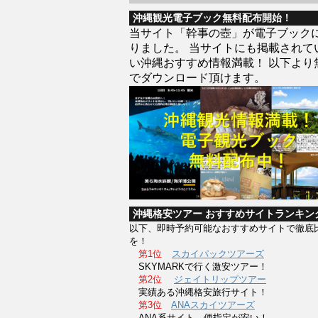
沖縄観光電子ブック無料配布開始！
当サイト「幹事の壺」が電子ブック
りました。 当サイトにも掲載されて
い沖縄おすすめ情報満載！ 以下より
でダウンロード頂けます。
沖縄格安ツアー おすすめサイトランキン
以下、即時予約可能なおすすめサイトで徹底
を！
第1位
スカイパックツアーズ
SKYMARKで行く激安ツアー！
第2位
ジェイトリップツアー
実績ある沖縄格安旅行サイト！
第3位
ANAスカイツアーズ
ANA系サイト。便指定が安い！