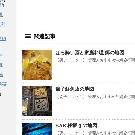
(7)
恩納
本
（那
関連記事
恩納
ほろ酔い酒と家庭料理 郷の地図
中
【要チェック！】 管理人おすすめ沖縄旅行関連
北
南
那覇
節子鮮魚店の地図
)
【要チェック！】 管理人おすすめ沖縄旅行関連
BAR 桜坂 g の地図
【要チェック！】 管理人おすすめ沖縄旅行関連