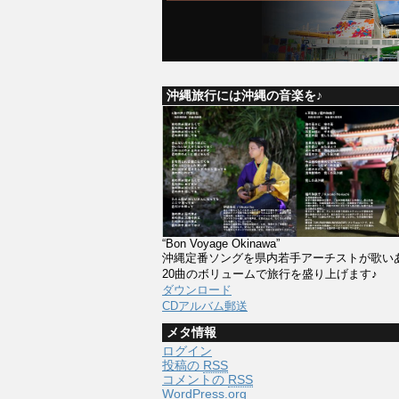
沖縄旅行には沖縄の音楽を♪
“Bon Voyage Okinawa”
沖縄定番ソングを県内若手アーチストが歌い
20曲のボリュームで旅行を盛り上げます♪
ダウンロード
CDアルバム郵送
メタ情報
ログイン
投稿の
RSS
コメントの
RSS
WordPress.org