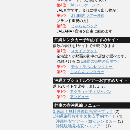
第4位
JALパッケージツアー
JAL直営です。まれに掘り出し物が！
第5位
JTB国内ツアー沖縄
ブランド重視の方に
第6位
じゃらんパック
JAL/ANA+宿泊を自由に組めます
沖縄レンタカー予約おすすめサイト
複数の会社を1サイトで比較できます！
第1位
スカイチケット
空港近くか那覇の街中の店舗が選べます。
混雑さけるには
那覇の街中の店舗で！
第2位
楽天トラベルレンタカー
第3位
じゃらんレンタカー
沖縄オプショナルツアーおすすめサイト
以下2サイトで比較しましょう。
第1位
アクティビティジャパン
第2位
アソビュー
幹事の壺沖縄編 メニュー
0.必読！無料沖縄観光電子ブック
(2)
1沖縄旅行おすすめ格安予約サイト
(4)
沖縄格安ツアー・激安レンタカー
(3)
沖縄現地発格安バスツアー
(1)