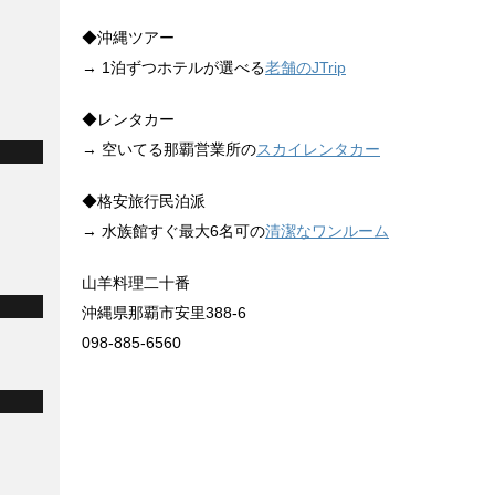
◆沖縄ツアー
→ 1泊ずつホテルが選べる
老舗のJTrip
◆レンタカー
→ 空いてる那覇営業所の
スカイレンタカー
◆格安旅行民泊派
→ 水族館すぐ最大6名可の
清潔なワンルーム
山羊料理二十番
沖縄県那覇市安里388-6
098-885-6560