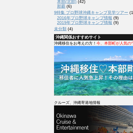
本部(北部)
(42)
那覇
(6)
9特集 プロ野球沖縄キャンプ見学ツアー
(1
2016年プロ野球キャンプ情報
(9)
2019年プロ野球キャンプ情報
(9)
未分類
(4)
沖縄関係おすすめサイト
沖縄移住をお考えの方！
今、本部町が人気の
クルーズ、沖縄寄港地情報