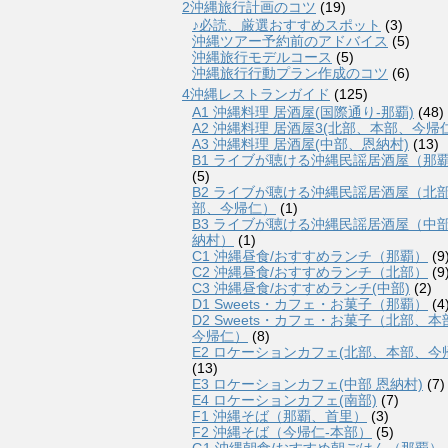
2沖縄旅行計画のコツ
(19)
♪必読、厳選おすすめスポット
(3)
沖縄ツアー予約前のアドバイス
(5)
沖縄旅行モデルコース
(5)
沖縄旅行行動プラン作成のコツ
(6)
4沖縄レストランガイド
(125)
A1 沖縄料理 居酒屋(国際通り-那覇)
(48)
A2 沖縄料理 居酒屋3(北部、本部、今帰仁
A3 沖縄料理 居酒屋(中部、恩納村)
(13)
B1 ライブが聴ける沖縄民謡居酒屋（那
(5)
B2 ライブが聴ける沖縄民謡居酒屋（北
部、今帰仁）
(1)
B3 ライブが聴ける沖縄民謡居酒屋（中
納村）
(1)
C1 沖縄昼食/おすすめランチ（那覇）
(9
C2 沖縄昼食/おすすめランチ（北部）
(9
C3 沖縄昼食/おすすめランチ(中部)
(2)
D1 Sweets・カフェ・お菓子（那覇）
(4
D2 Sweets・カフェ・お菓子（北部、本
今帰仁）
(8)
E2 ロケーションカフェ(北部、本部、今
(13)
E3 ロケーションカフェ(中部 恩納村)
(7)
E4 ロケーションカフェ(南部)
(7)
F1 沖縄そば（那覇、首里）
(3)
F2 沖縄そば（今帰仁-本部）
(5)