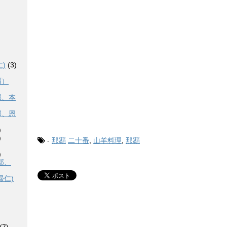
)
(3)
覇）
部、本
部、恩
)
)
-
那覇
二十番
,
山羊料理
,
那覇
)
部、
帰仁)