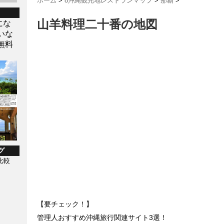
ホーム
>
8沖縄観光地レストランマップ
>
那覇
>
山羊料理二十番の地図
にな
いな
無料
グ
比較
【要チェック！】
管理人おすすめ沖縄旅行関連サイト3選！