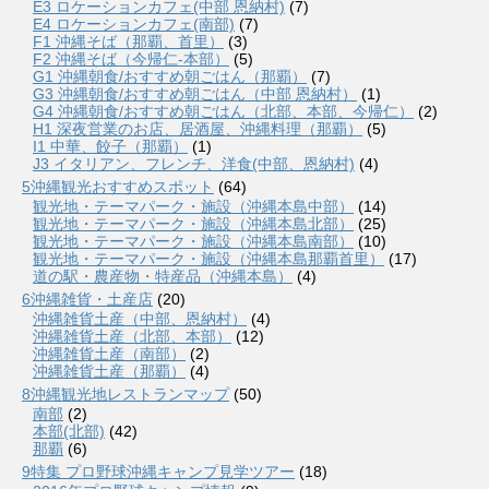
E3 ロケーションカフェ(中部 恩納村)
(7)
E4 ロケーションカフェ(南部)
(7)
F1 沖縄そば（那覇、首里）
(3)
F2 沖縄そば（今帰仁-本部）
(5)
G1 沖縄朝食/おすすめ朝ごはん（那覇）
(7)
G3 沖縄朝食/おすすめ朝ごはん（中部 恩納村）
(1)
G4 沖縄朝食/おすすめ朝ごはん（北部、本部、今帰仁）
(2)
H1 深夜営業のお店、居酒屋、沖縄料理（那覇）
(5)
I1 中華、餃子（那覇）
(1)
J3 イタリアン、フレンチ、洋食(中部、恩納村)
(4)
5沖縄観光おすすめスポット
(64)
観光地・テーマパーク・施設（沖縄本島中部）
(14)
観光地・テーマパーク・施設（沖縄本島北部）
(25)
観光地・テーマパーク・施設（沖縄本島南部）
(10)
観光地・テーマパーク・施設（沖縄本島那覇首里）
(17)
道の駅・農産物・特産品（沖縄本島）
(4)
6沖縄雑貨・土産店
(20)
沖縄雑貨土産（中部、恩納村）
(4)
沖縄雑貨土産（北部、本部）
(12)
沖縄雑貨土産（南部）
(2)
沖縄雑貨土産（那覇）
(4)
8沖縄観光地レストランマップ
(50)
南部
(2)
本部(北部)
(42)
那覇
(6)
9特集 プロ野球沖縄キャンプ見学ツアー
(18)