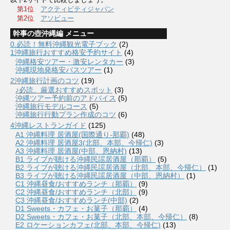
第1位
アクティビティジャパン
第2位
アソビュー
幹事の壺沖縄編 メニュー
0.必読！無料沖縄観光電子ブック
(2)
1沖縄旅行おすすめ格安予約サイト
(4)
沖縄格安ツアー・激安レンタカー
(3)
沖縄現地発格安バスツアー
(1)
2沖縄旅行計画のコツ
(19)
♪必読、厳選おすすめスポット
(3)
沖縄ツアー予約前のアドバイス
(5)
沖縄旅行モデルコース
(5)
沖縄旅行行動プラン作成のコツ
(6)
4沖縄レストランガイド
(125)
A1 沖縄料理 居酒屋(国際通り-那覇)
(48)
A2 沖縄料理 居酒屋3(北部、本部、今帰仁)
(3)
A3 沖縄料理 居酒屋(中部、恩納村)
(13)
B1 ライブが聴ける沖縄民謡居酒屋（那覇）
(5)
B2 ライブが聴ける沖縄民謡居酒屋（北部、本部、今帰仁）
(1)
B3 ライブが聴ける沖縄民謡居酒屋（中部、恩納村）
(1)
C1 沖縄昼食/おすすめランチ（那覇）
(9)
C2 沖縄昼食/おすすめランチ（北部）
(9)
C3 沖縄昼食/おすすめランチ(中部)
(2)
D1 Sweets・カフェ・お菓子（那覇）
(4)
D2 Sweets・カフェ・お菓子（北部、本部、今帰仁）
(8)
E2 ロケーションカフェ(北部、本部、今帰仁)
(13)