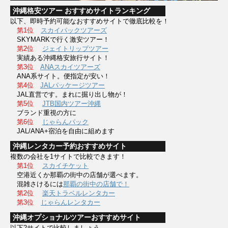
沖縄格安ツアー おすすめサイトランキング
以下、即時予約可能なおすすめサイトで徹底比較を！
第1位
スカイパックツアーズ
SKYMARKで行く激安ツアー！
第2位
ジェイトリップツアー
実績ある沖縄格安旅行サイト！
第3位
ANAスカイツアーズ
ANA系サイト。便指定が安い！
第4位
JALパッケージツアー
JAL直営です。まれに掘り出し物が！
第5位
JTB国内ツアー沖縄
ブランド重視の方に
第6位
じゃらんパック
JAL/ANA+宿泊を自由に組めます
沖縄レンタカー予約おすすめサイト
複数の会社を1サイトで比較できます！
第1位
スカイチケット
空港近くか那覇の街中の店舗が選べます。
混雑さけるには
那覇の街中の店舗で！
第2位
楽天トラベルレンタカー
第3位
じゃらんレンタカー
沖縄オプショナルツアーおすすめサイト
以下2サイトで比較しましょう。