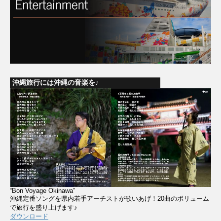
沖縄旅行には沖縄の音楽を♪
“Bon Voyage Okinawa”
沖縄定番ソングを県内若手アーチストが歌いあげ！20曲のボリューム
で旅行を盛り上げます♪
ダウンロード