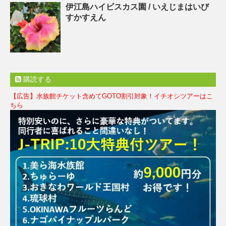
伊江島ハイビスカス園 / いえじまはいび
すかすえん
購読する
【広告】水族館チケット含めてGOTO割引対象！イチオシツアーはこ
ちら