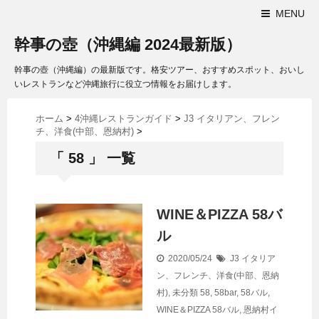
MENU
幹事の壺（沖縄編 2024最新版）
幹事の壺（沖縄編）の最新版です。格安ツアー、おすすめスポット、おいし
いレストランなど沖縄旅行に役立つ情報をお届けします。
ホーム
>
4沖縄レストランガイド
>
J3 イタリアン、フレン
チ、洋食(中部、恩納村)
>
「 58 」 一覧
WINE＆PIZZA 58バ
ル
2020/05/24
J3 イタリア
ン、フレンチ、洋食(中部、恩納
村)
,
未分類
58
,
58bar
,
58バル
,
WINE＆PIZZA 58バル
,
恩納村イ