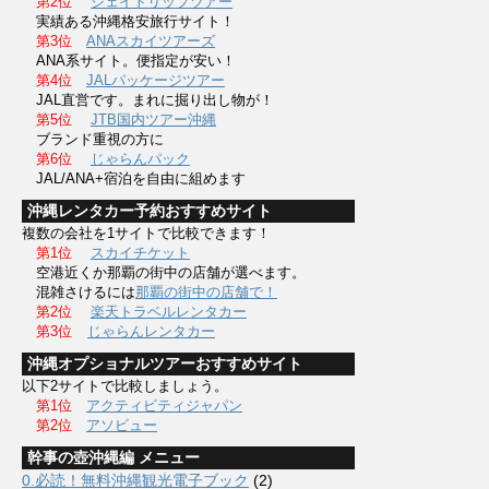
第2位
ジェイトリップツアー
実績ある沖縄格安旅行サイト！
第3位
ANAスカイツアーズ
ANA系サイト。便指定が安い！
第4位
JALパッケージツアー
JAL直営です。まれに掘り出し物が！
第5位
JTB国内ツアー沖縄
ブランド重視の方に
第6位
じゃらんパック
JAL/ANA+宿泊を自由に組めます
沖縄レンタカー予約おすすめサイト
複数の会社を1サイトで比較できます！
第1位
スカイチケット
空港近くか那覇の街中の店舗が選べます。
混雑さけるには
那覇の街中の店舗で！
第2位
楽天トラベルレンタカー
第3位
じゃらんレンタカー
沖縄オプショナルツアーおすすめサイト
以下2サイトで比較しましょう。
第1位
アクティビティジャパン
第2位
アソビュー
幹事の壺沖縄編 メニュー
0.必読！無料沖縄観光電子ブック
(2)