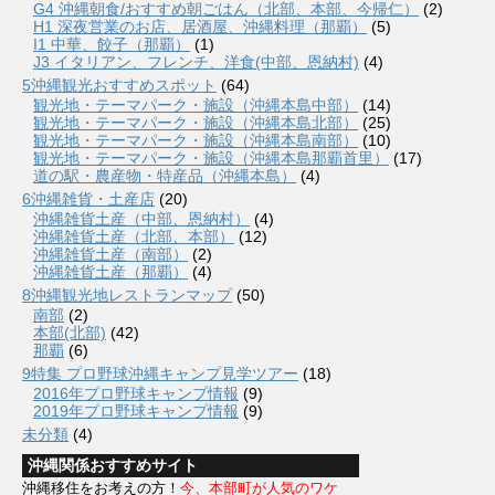
G4 沖縄朝食/おすすめ朝ごはん（北部、本部、今帰仁）
(2)
H1 深夜営業のお店、居酒屋、沖縄料理（那覇）
(5)
I1 中華、餃子（那覇）
(1)
J3 イタリアン、フレンチ、洋食(中部、恩納村)
(4)
5沖縄観光おすすめスポット
(64)
観光地・テーマパーク・施設（沖縄本島中部）
(14)
観光地・テーマパーク・施設（沖縄本島北部）
(25)
観光地・テーマパーク・施設（沖縄本島南部）
(10)
観光地・テーマパーク・施設（沖縄本島那覇首里）
(17)
道の駅・農産物・特産品（沖縄本島）
(4)
6沖縄雑貨・土産店
(20)
沖縄雑貨土産（中部、恩納村）
(4)
沖縄雑貨土産（北部、本部）
(12)
沖縄雑貨土産（南部）
(2)
沖縄雑貨土産（那覇）
(4)
8沖縄観光地レストランマップ
(50)
南部
(2)
本部(北部)
(42)
那覇
(6)
9特集 プロ野球沖縄キャンプ見学ツアー
(18)
2016年プロ野球キャンプ情報
(9)
2019年プロ野球キャンプ情報
(9)
未分類
(4)
沖縄関係おすすめサイト
沖縄移住をお考えの方！
今、本部町が人気のワケ