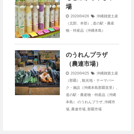
場
2020/04/26
沖縄雑貨土産
（北部、本部）
,
道の駅・農産
物・特産品（沖縄本島）
のうれんプラザ
（農連市場）
2020/04/25
沖縄雑貨土産
（那覇）
,
観光地・テーマパー
ク・施設（沖縄本島那覇首里）
,
道の駅・農産物・特産品（沖縄
本島）
のうれんプラザ
,
沖縄市
場
,
農連市場
,
那覇市場