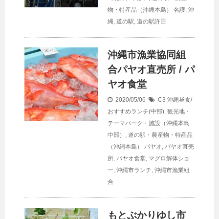
物・特産品（沖縄本島）
名護
,
沖
縄
,
道の駅
,
道の駅許田
沖縄市漁業協同組
合パヤオ直売所 / パ
ヤオ食堂
2020/05/06
C3 沖縄昼食/
おすすめランチ(中部)
,
観光地・
テーマパーク・施設（沖縄本島
中部）
,
道の駅・農産物・特産品
（沖縄本島）
パヤオ
,
パヤオ直売
所
,
パヤオ食堂
,
マグロ解体ショ
ー
,
沖縄市ランチ
,
沖縄市漁業組
合
もとぶかりゆし市