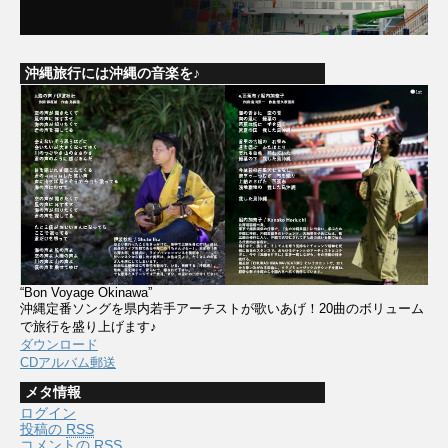
沖縄旅行には沖縄の音楽を♪
“Bon Voyage Okinawa”
沖縄定番ソングを県内若手アーチストが歌いあげ！20曲のボリューム
で旅行を盛り上げます♪
ダウンロード
CDアルバム郵送
メタ情報
ログイン
投稿の
RSS
コメントの
RSS