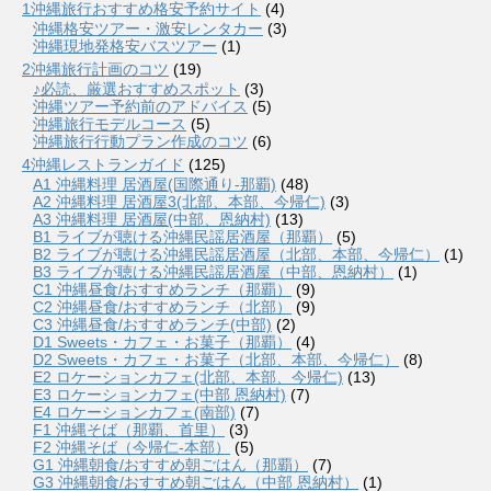
1沖縄旅行おすすめ格安予約サイト
(4)
沖縄格安ツアー・激安レンタカー
(3)
沖縄現地発格安バスツアー
(1)
2沖縄旅行計画のコツ
(19)
♪必読、厳選おすすめスポット
(3)
沖縄ツアー予約前のアドバイス
(5)
沖縄旅行モデルコース
(5)
沖縄旅行行動プラン作成のコツ
(6)
4沖縄レストランガイド
(125)
A1 沖縄料理 居酒屋(国際通り-那覇)
(48)
A2 沖縄料理 居酒屋3(北部、本部、今帰仁)
(3)
A3 沖縄料理 居酒屋(中部、恩納村)
(13)
B1 ライブが聴ける沖縄民謡居酒屋（那覇）
(5)
B2 ライブが聴ける沖縄民謡居酒屋（北部、本部、今帰仁）
(1)
B3 ライブが聴ける沖縄民謡居酒屋（中部、恩納村）
(1)
C1 沖縄昼食/おすすめランチ（那覇）
(9)
C2 沖縄昼食/おすすめランチ（北部）
(9)
C3 沖縄昼食/おすすめランチ(中部)
(2)
D1 Sweets・カフェ・お菓子（那覇）
(4)
D2 Sweets・カフェ・お菓子（北部、本部、今帰仁）
(8)
E2 ロケーションカフェ(北部、本部、今帰仁)
(13)
E3 ロケーションカフェ(中部 恩納村)
(7)
E4 ロケーションカフェ(南部)
(7)
F1 沖縄そば（那覇、首里）
(3)
F2 沖縄そば（今帰仁-本部）
(5)
G1 沖縄朝食/おすすめ朝ごはん（那覇）
(7)
G3 沖縄朝食/おすすめ朝ごはん（中部 恩納村）
(1)