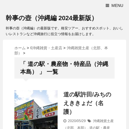
MENU
幹事の壺（沖縄編 2024最新版）
幹事の壺（沖縄編）の最新版です。格安ツアー、おすすめスポット、おいし
いレストランなど沖縄旅行に役立つ情報をお届けします。
ホーム
>
6沖縄雑貨・土産店
>
沖縄雑貨土産（北部、本
部）
>
「 道の駅・農産物・特産品（沖縄
本島） 」 一覧
道の駅許田/みちの
えききょだ（名
護）
2020/05/29
沖縄雑貨土産
（北部、本部）
,
道の駅・農産