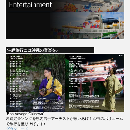
沖縄旅行には沖縄の音楽を♪
“Bon Voyage Okinawa”
沖縄定番ソングを県内若手アーチストが歌いあげ！20曲のボリューム
で旅行を盛り上げます♪
ダウンロード