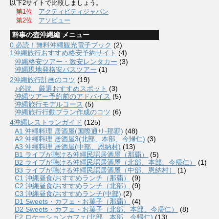
以下2サイトで比較しましょう。
第1位
アクティビティジャパン
第2位
アソビュー
幹事の壺沖縄編 メニュー
0.必読！無料沖縄観光電子ブック
(2)
1沖縄旅行おすすめ格安予約サイト
(4)
沖縄格安ツアー・激安レンタカー
(3)
沖縄現地発格安バスツアー
(1)
2沖縄旅行計画のコツ
(19)
♪必読、厳選おすすめスポット
(3)
沖縄ツアー予約前のアドバイス
(5)
沖縄旅行モデルコース
(5)
沖縄旅行行動プラン作成のコツ
(6)
4沖縄レストランガイド
(125)
A1 沖縄料理 居酒屋(国際通り-那覇)
(48)
A2 沖縄料理 居酒屋3(北部、本部、今帰仁)
(3)
A3 沖縄料理 居酒屋(中部、恩納村)
(13)
B1 ライブが聴ける沖縄民謡居酒屋（那覇）
(5)
B2 ライブが聴ける沖縄民謡居酒屋（北部、本部、今帰仁）
(1)
B3 ライブが聴ける沖縄民謡居酒屋（中部、恩納村）
(1)
C1 沖縄昼食/おすすめランチ（那覇）
(9)
C2 沖縄昼食/おすすめランチ（北部）
(9)
C3 沖縄昼食/おすすめランチ(中部)
(2)
D1 Sweets・カフェ・お菓子（那覇）
(4)
D2 Sweets・カフェ・お菓子（北部、本部、今帰仁）
(8)
E2 ロケーションカフェ(北部、本部、今帰仁)
(13)