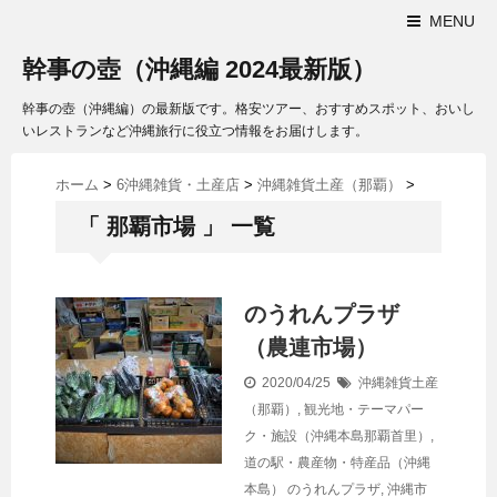
MENU
幹事の壺（沖縄編 2024最新版）
幹事の壺（沖縄編）の最新版です。格安ツアー、おすすめスポット、おいし
いレストランなど沖縄旅行に役立つ情報をお届けします。
ホーム
>
6沖縄雑貨・土産店
>
沖縄雑貨土産（那覇）
>
「 那覇市場 」 一覧
のうれんプラザ
（農連市場）
2020/04/25
沖縄雑貨土産
（那覇）
,
観光地・テーマパー
ク・施設（沖縄本島那覇首里）
,
道の駅・農産物・特産品（沖縄
本島）
のうれんプラザ
,
沖縄市