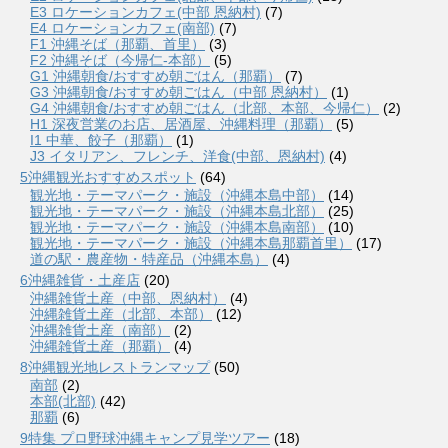
E3 ロケーションカフェ(中部 恩納村)
(7)
E4 ロケーションカフェ(南部)
(7)
F1 沖縄そば（那覇、首里）
(3)
F2 沖縄そば（今帰仁-本部）
(5)
G1 沖縄朝食/おすすめ朝ごはん（那覇）
(7)
G3 沖縄朝食/おすすめ朝ごはん（中部 恩納村）
(1)
G4 沖縄朝食/おすすめ朝ごはん（北部、本部、今帰仁）
(2)
H1 深夜営業のお店、居酒屋、沖縄料理（那覇）
(5)
I1 中華、餃子（那覇）
(1)
J3 イタリアン、フレンチ、洋食(中部、恩納村)
(4)
5沖縄観光おすすめスポット
(64)
観光地・テーマパーク・施設（沖縄本島中部）
(14)
観光地・テーマパーク・施設（沖縄本島北部）
(25)
観光地・テーマパーク・施設（沖縄本島南部）
(10)
観光地・テーマパーク・施設（沖縄本島那覇首里）
(17)
道の駅・農産物・特産品（沖縄本島）
(4)
6沖縄雑貨・土産店
(20)
沖縄雑貨土産（中部、恩納村）
(4)
沖縄雑貨土産（北部、本部）
(12)
沖縄雑貨土産（南部）
(2)
沖縄雑貨土産（那覇）
(4)
8沖縄観光地レストランマップ
(50)
南部
(2)
本部(北部)
(42)
那覇
(6)
9特集 プロ野球沖縄キャンプ見学ツアー
(18)