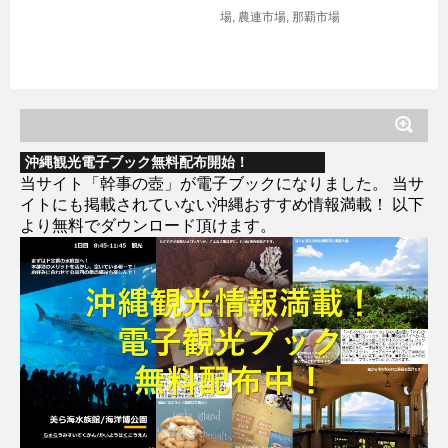
場
,
農連市場
,
那覇市場
沖縄観光電子ブック無料配布開始！
当サイト「幹事の壺」が電子ブックになりました。 当サ
イトにも掲載されていない沖縄おすすめ情報満載！ 以下
より無料でダウンロード頂けます。