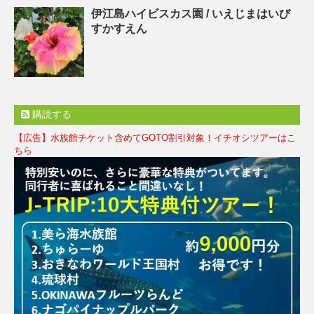
伊江島ハイビスカス園 / いえじまはいび
すかすえん
購読する
【広告】水族館チケット含めてGOTO割引対象！イチオシツアーはこ
ちら