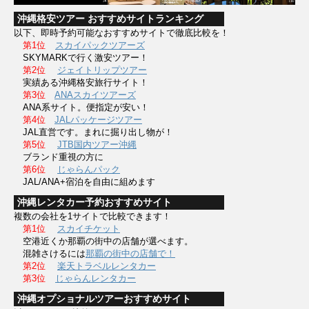
沖縄格安ツアー おすすめサイトランキング
以下、即時予約可能なおすすめサイトで徹底比較を！
第1位
スカイパックツアーズ
SKYMARKで行く激安ツアー！
第2位
ジェイトリップツアー
実績ある沖縄格安旅行サイト！
第3位
ANAスカイツアーズ
ANA系サイト。便指定が安い！
第4位
JALパッケージツアー
JAL直営です。まれに掘り出し物が！
第5位
JTB国内ツアー沖縄
ブランド重視の方に
第6位
じゃらんパック
JAL/ANA+宿泊を自由に組めます
沖縄レンタカー予約おすすめサイト
複数の会社を1サイトで比較できます！
第1位
スカイチケット
空港近くか那覇の街中の店舗が選べます。
混雑さけるには
那覇の街中の店舗で！
第2位
楽天トラベルレンタカー
第3位
じゃらんレンタカー
沖縄オプショナルツアーおすすめサイト