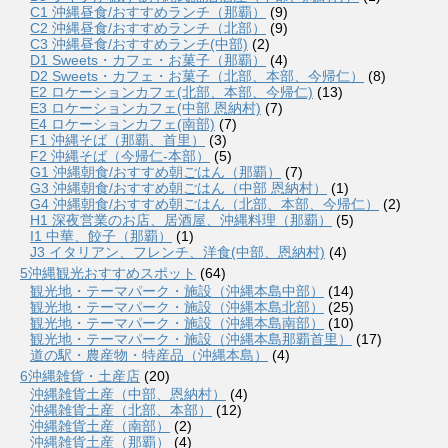
C1 沖縄昼食/おすすめランチ（那覇）
(9)
C2 沖縄昼食/おすすめランチ（北部）
(9)
C3 沖縄昼食/おすすめランチ(中部)
(2)
D1 Sweets・カフェ・お菓子（那覇）
(4)
D2 Sweets・カフェ・お菓子（北部、本部、今帰仁）
(8)
E2 ロケーションカフェ(北部、本部、今帰仁)
(13)
E3 ロケーションカフェ(中部 恩納村)
(7)
E4 ロケーションカフェ(南部)
(7)
F1 沖縄そば（那覇、首里）
(3)
F2 沖縄そば（今帰仁-本部）
(5)
G1 沖縄朝食/おすすめ朝ごはん（那覇）
(7)
G3 沖縄朝食/おすすめ朝ごはん（中部 恩納村）
(1)
G4 沖縄朝食/おすすめ朝ごはん（北部、本部、今帰仁）
(2)
H1 深夜営業のお店、居酒屋、沖縄料理（那覇）
(5)
I1 中華、餃子（那覇）
(1)
J3 イタリアン、フレンチ、洋食(中部、恩納村)
(4)
5沖縄観光おすすめスポット
(64)
観光地・テーマパーク・施設（沖縄本島中部）
(14)
観光地・テーマパーク・施設（沖縄本島北部）
(25)
観光地・テーマパーク・施設（沖縄本島南部）
(10)
観光地・テーマパーク・施設（沖縄本島那覇首里）
(17)
道の駅・農産物・特産品（沖縄本島）
(4)
6沖縄雑貨・土産店
(20)
沖縄雑貨土産（中部、恩納村）
(4)
沖縄雑貨土産（北部、本部）
(12)
沖縄雑貨土産（南部）
(2)
沖縄雑貨土産（那覇）
(4)