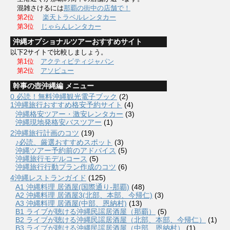
混雑さけるには
那覇の街中の店舗で！
第2位
楽天トラベルレンタカー
第3位
じゃらんレンタカー
沖縄オプショナルツアーおすすめサイト
以下2サイトで比較しましょう。
第1位
アクティビティジャパン
第2位
アソビュー
幹事の壺沖縄編 メニュー
0.必読！無料沖縄観光電子ブック
(2)
1沖縄旅行おすすめ格安予約サイト
(4)
沖縄格安ツアー・激安レンタカー
(3)
沖縄現地発格安バスツアー
(1)
2沖縄旅行計画のコツ
(19)
♪必読、厳選おすすめスポット
(3)
沖縄ツアー予約前のアドバイス
(5)
沖縄旅行モデルコース
(5)
沖縄旅行行動プラン作成のコツ
(6)
4沖縄レストランガイド
(125)
A1 沖縄料理 居酒屋(国際通り-那覇)
(48)
A2 沖縄料理 居酒屋3(北部、本部、今帰仁)
(3)
A3 沖縄料理 居酒屋(中部、恩納村)
(13)
B1 ライブが聴ける沖縄民謡居酒屋（那覇）
(5)
B2 ライブが聴ける沖縄民謡居酒屋（北部、本部、今帰仁）
(1)
B3 ライブが聴ける沖縄民謡居酒屋（中部、恩納村）
(1)