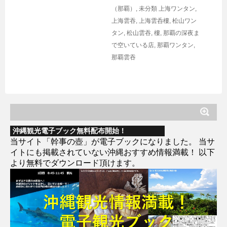
（那覇）
,
未分類
上海ワンタン
,
上海雲吞
,
上海雲呑樓
,
松山ワン
タン
,
松山雲吞
,
樓
,
那覇の深夜ま
で空いている店
,
那覇ワンタン
,
那覇雲吞
沖縄観光電子ブック無料配布開始！
当サイト「幹事の壺」が電子ブックになりました。 当サ
イトにも掲載されていない沖縄おすすめ情報満載！ 以下
より無料でダウンロード頂けます。