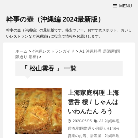
MENU
幹事の壺（沖縄編 2024最新版）
幹事の壺（沖縄編）の最新版です。格安ツアー、おすすめスポット、おいし
いレストランなど沖縄旅行に役立つ情報をお届けします。
ホーム
>
4沖縄レストランガイド
>
A1 沖縄料理 居酒屋(国
際通り-那覇)
>
「 松山雲吞 」 一覧
上海家庭料理 上海
雲呑 樓 / しゃんは
いわんたん ろう
2020/05/05
A1 沖縄料理
居酒屋(国際通り-那覇)
,
H1 深夜
営業のお店、居酒屋、沖縄料理