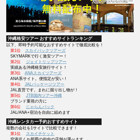
沖縄格安ツアー おすすめサイトランキング
以下、即時予約可能なおすすめサイトで徹底比較を！
第1位
スカイパックツアーズ
SKYMARKで行く激安ツアー！
第2位
ジェイトリップツアー
実績ある沖縄格安旅行サイト！
第3位
ANAスカイツアーズ
ANA系サイト。便指定が安い！
第4位
JALパッケージツアー
JAL直営です。まれに掘り出し物が！
第5位
JTB国内ツアー沖縄
ブランド重視の方に
第6位
じゃらんパック
JAL/ANA+宿泊を自由に組めます
沖縄レンタカー予約おすすめサイト
複数の会社を1サイトで比較できます！
第1位
スカイチケット
空港近くか那覇の街中の店舗が選べます。