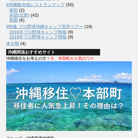
8沖縄観光地レストランマップ
(50)
南部
(2)
本部(北部)
(42)
那覇
(6)
9特集 プロ野球沖縄キャンプ見学ツアー
(18)
2016年プロ野球キャンプ情報
(9)
2019年プロ野球キャンプ情報
(9)
未分類
(4)
沖縄関係おすすめサイト
沖縄移住をお考えの方！
今、本部町が人気のワケ