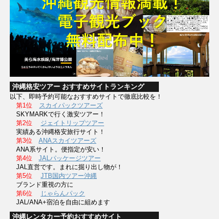
沖縄格安ツアー おすすめサイトランキング
以下、即時予約可能なおすすめサイトで徹底比較を！
第1位
スカイパックツアーズ
SKYMARKで行く激安ツアー！
第2位
ジェイトリップツアー
実績ある沖縄格安旅行サイト！
第3位
ANAスカイツアーズ
ANA系サイト。便指定が安い！
第4位
JALパッケージツアー
JAL直営です。まれに掘り出し物が！
第5位
JTB国内ツアー沖縄
ブランド重視の方に
第6位
じゃらんパック
JAL/ANA+宿泊を自由に組めます
沖縄レンタカー予約おすすめサイト