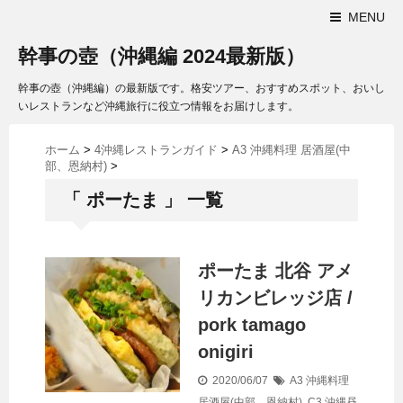
MENU
幹事の壺（沖縄編 2024最新版）
幹事の壺（沖縄編）の最新版です。格安ツアー、おすすめスポット、おいし
いレストランなど沖縄旅行に役立つ情報をお届けします。
ホーム
>
4沖縄レストランガイド
>
A3 沖縄料理 居酒屋(中
部、恩納村)
>
「 ポーたま 」 一覧
ポーたま 北谷 アメ
リカンビレッジ店 /
pork tamago
onigiri
2020/06/07
A3 沖縄料理
居酒屋(中部、恩納村)
,
C3 沖縄昼