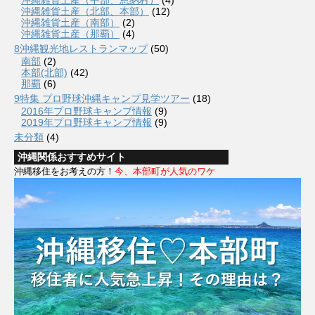
沖縄雑貨土産（北部、本部）
(12)
沖縄雑貨土産（南部）
(2)
沖縄雑貨土産（那覇）
(4)
8沖縄観光地レストランマップ
(50)
南部
(2)
本部(北部)
(42)
那覇
(6)
9特集 プロ野球沖縄キャンプ見学ツアー
(18)
2016年プロ野球キャンプ情報
(9)
2019年プロ野球キャンプ情報
(9)
未分類
(4)
沖縄関係おすすめサイト
沖縄移住をお考えの方！
今、本部町が人気のワケ