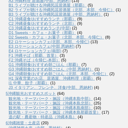
A3 沖縄料理 居酒屋(中部、恩納村)
(13)
B1 ライブが聴ける沖縄民謡居酒屋（那覇）
(5)
B2 ライブが聴ける沖縄民謡居酒屋（北部、本部、今帰仁）
(1)
B3 ライブが聴ける沖縄民謡居酒屋（中部、恩納村）
(1)
C1 沖縄昼食/おすすめランチ（那覇）
(9)
C2 沖縄昼食/おすすめランチ（北部）
(9)
C3 沖縄昼食/おすすめランチ(中部)
(2)
D1 Sweets・カフェ・お菓子（那覇）
(4)
D2 Sweets・カフェ・お菓子（北部、本部、今帰仁）
(8)
E2 ロケーションカフェ(北部、本部、今帰仁)
(13)
E3 ロケーションカフェ(中部 恩納村)
(7)
E4 ロケーションカフェ(南部)
(7)
F1 沖縄そば（那覇、首里）
(3)
F2 沖縄そば（今帰仁-本部）
(5)
G1 沖縄朝食/おすすめ朝ごはん（那覇）
(7)
G3 沖縄朝食/おすすめ朝ごはん（中部 恩納村）
(1)
G4 沖縄朝食/おすすめ朝ごはん（北部、本部、今帰仁）
(2)
H1 深夜営業のお店、居酒屋、沖縄料理（那覇）
(5)
I1 中華、餃子（那覇）
(1)
J3 イタリアン、フレンチ、洋食(中部、恩納村)
(4)
5沖縄観光おすすめスポット
(64)
観光地・テーマパーク・施設（沖縄本島中部）
(14)
観光地・テーマパーク・施設（沖縄本島北部）
(25)
観光地・テーマパーク・施設（沖縄本島南部）
(10)
観光地・テーマパーク・施設（沖縄本島那覇首里）
(17)
道の駅・農産物・特産品（沖縄本島）
(4)
6沖縄雑貨・土産店
(20)
沖縄雑貨土産（中部、恩納村）
(4)