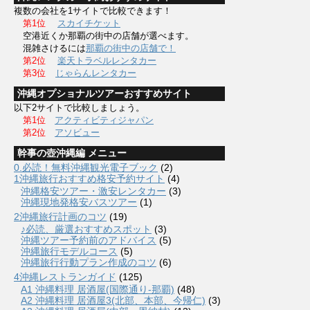
複数の会社を1サイトで比較できます！
第1位
スカイチケット
空港近くか那覇の街中の店舗が選べます。
混雑さけるには
那覇の街中の店舗で！
第2位
楽天トラベルレンタカー
第3位
じゃらんレンタカー
沖縄オプショナルツアーおすすめサイト
以下2サイトで比較しましょう。
第1位
アクティビティジャパン
第2位
アソビュー
幹事の壺沖縄編 メニュー
0.必読！無料沖縄観光電子ブック
(2)
1沖縄旅行おすすめ格安予約サイト
(4)
沖縄格安ツアー・激安レンタカー
(3)
沖縄現地発格安バスツアー
(1)
2沖縄旅行計画のコツ
(19)
♪必読、厳選おすすめスポット
(3)
沖縄ツアー予約前のアドバイス
(5)
沖縄旅行モデルコース
(5)
沖縄旅行行動プラン作成のコツ
(6)
4沖縄レストランガイド
(125)
A1 沖縄料理 居酒屋(国際通り-那覇)
(48)
A2 沖縄料理 居酒屋3(北部、本部、今帰仁)
(3)