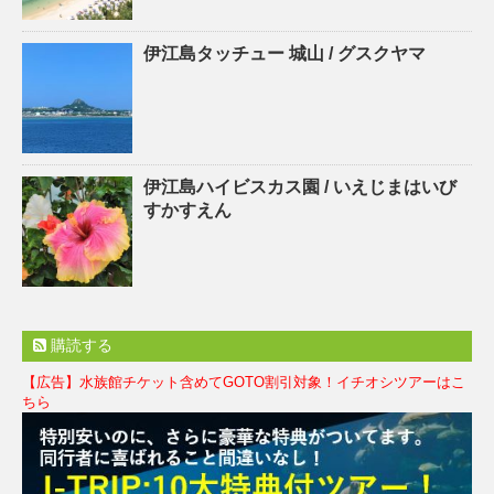
伊江島タッチュー 城山 / グスクヤマ
伊江島ハイビスカス園 / いえじまはいび
すかすえん
購読する
【広告】水族館チケット含めてGOTO割引対象！イチオシツアーはこ
ちら