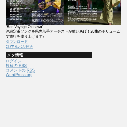
“Bon Voyage Okinawa”
沖縄定番ソングを県内若手アーチストが歌いあげ！20曲のボリューム
で旅行を盛り上げます♪
ダウンロード
CDアルバム郵送
メタ情報
ログイン
投稿の
RSS
コメントの
RSS
WordPress.org