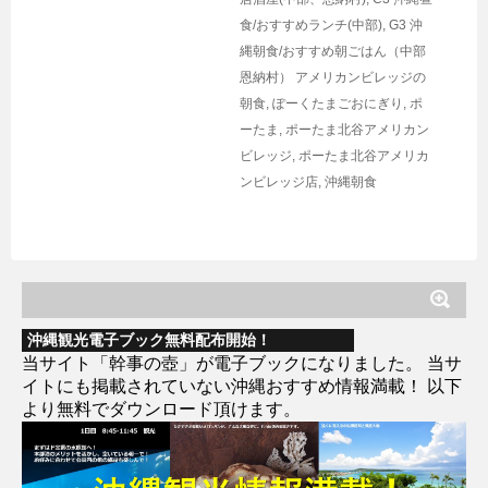
食/おすすめランチ(中部)
,
G3 沖
縄朝食/おすすめ朝ごはん（中部
恩納村）
アメリカンビレッジの
朝食
,
ぽーくたまごおにぎり
,
ポ
ーたま
,
ポーたま北谷アメリカン
ビレッジ
,
ポーたま北谷アメリカ
ンビレッジ店
,
沖縄朝食
沖縄観光電子ブック無料配布開始！
当サイト「幹事の壺」が電子ブックになりました。 当サ
イトにも掲載されていない沖縄おすすめ情報満載！ 以下
より無料でダウンロード頂けます。