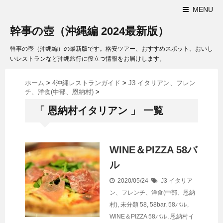
MENU
幹事の壺（沖縄編 2024最新版）
幹事の壺（沖縄編）の最新版です。格安ツアー、おすすめスポット、おいし
いレストランなど沖縄旅行に役立つ情報をお届けします。
ホーム
>
4沖縄レストランガイド
>
J3 イタリアン、フレン
チ、洋食(中部、恩納村)
>
「 恩納村イタリアン 」 一覧
WINE＆PIZZA 58バ
ル
2020/05/24
J3 イタリア
ン、フレンチ、洋食(中部、恩納
村)
,
未分類
58
,
58bar
,
58バル
,
WINE＆PIZZA 58バル
,
恩納村イ