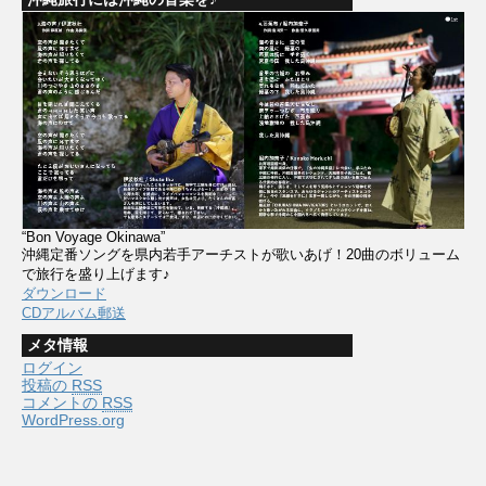
“Bon Voyage Okinawa”
沖縄定番ソングを県内若手アーチストが歌いあげ！20曲のボリューム
で旅行を盛り上げます♪
ダウンロード
CDアルバム郵送
メタ情報
ログイン
投稿の
RSS
コメントの
RSS
WordPress.org