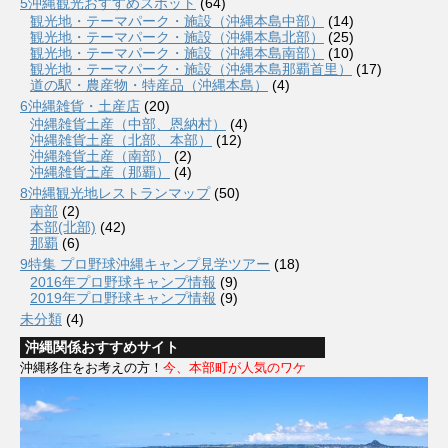
5沖縄観光おすすめスポット
(64)
観光地・テーマパーク・施設（沖縄本島中部）
(14)
観光地・テーマパーク・施設（沖縄本島北部）
(25)
観光地・テーマパーク・施設（沖縄本島南部）
(10)
観光地・テーマパーク・施設（沖縄本島那覇首里）
(17)
道の駅・農産物・特産品（沖縄本島）
(4)
6沖縄雑貨・土産店
(20)
沖縄雑貨土産（中部、恩納村）
(4)
沖縄雑貨土産（北部、本部）
(12)
沖縄雑貨土産（南部）
(2)
沖縄雑貨土産（那覇）
(4)
8沖縄観光地レストランマップ
(50)
南部
(2)
本部(北部)
(42)
那覇
(6)
9特集 プロ野球沖縄キャンプ見学ツアー
(18)
2016年プロ野球キャンプ情報
(9)
2019年プロ野球キャンプ情報
(9)
未分類
(4)
沖縄関係おすすめサイト
沖縄移住をお考えの方！
今、本部町が人気のワケ