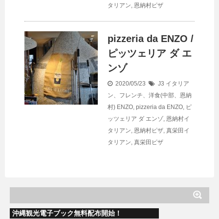
タリアン
,
恩納村ピザ
pizzeria da ENZO /
ピッツェリア ダ エ
ンゾ
2020/05/23
J3 イタリア
ン、フレンチ、洋食(中部、恩納
村)
ENZO
,
pizzeria da ENZO
,
ピ
ッツェリア ダ エンゾ
,
恩納村イ
タリアン
,
恩納村ピザ
,
真栄田イ
タリアン
,
真栄田ピザ
沖縄観光電子ブック無料配布開始！