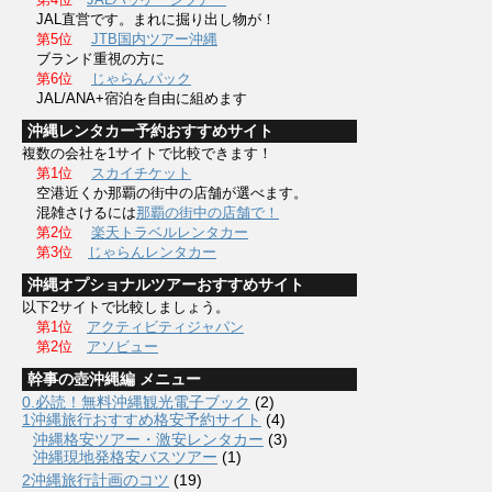
JAL直営です。まれに掘り出し物が！
第5位
JTB国内ツアー沖縄
ブランド重視の方に
第6位
じゃらんパック
JAL/ANA+宿泊を自由に組めます
沖縄レンタカー予約おすすめサイト
複数の会社を1サイトで比較できます！
第1位
スカイチケット
空港近くか那覇の街中の店舗が選べます。
混雑さけるには
那覇の街中の店舗で！
第2位
楽天トラベルレンタカー
第3位
じゃらんレンタカー
沖縄オプショナルツアーおすすめサイト
以下2サイトで比較しましょう。
第1位
アクティビティジャパン
第2位
アソビュー
幹事の壺沖縄編 メニュー
0.必読！無料沖縄観光電子ブック
(2)
1沖縄旅行おすすめ格安予約サイト
(4)
沖縄格安ツアー・激安レンタカー
(3)
沖縄現地発格安バスツアー
(1)
2沖縄旅行計画のコツ
(19)