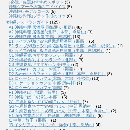
♪必読、厳選おすすめスポット
(3)
沖縄ツアー予約前のアドバイス
(5)
沖縄旅行モデルコース
(5)
沖縄旅行行動プラン作成のコツ
(6)
4沖縄レストランガイド
(125)
A1 沖縄料理 居酒屋(国際通り-那覇)
(48)
A2 沖縄料理 居酒屋3(北部、本部、今帰仁)
(3)
A3 沖縄料理 居酒屋(中部、恩納村)
(13)
B1 ライブが聴ける沖縄民謡居酒屋（那覇）
(5)
B2 ライブが聴ける沖縄民謡居酒屋（北部、本部、今帰仁）
(1)
B3 ライブが聴ける沖縄民謡居酒屋（中部、恩納村）
(1)
C1 沖縄昼食/おすすめランチ（那覇）
(9)
C2 沖縄昼食/おすすめランチ（北部）
(9)
C3 沖縄昼食/おすすめランチ(中部)
(2)
D1 Sweets・カフェ・お菓子（那覇）
(4)
D2 Sweets・カフェ・お菓子（北部、本部、今帰仁）
(8)
E2 ロケーションカフェ(北部、本部、今帰仁)
(13)
E3 ロケーションカフェ(中部 恩納村)
(7)
E4 ロケーションカフェ(南部)
(7)
F1 沖縄そば（那覇、首里）
(3)
F2 沖縄そば（今帰仁-本部）
(5)
G1 沖縄朝食/おすすめ朝ごはん（那覇）
(7)
G3 沖縄朝食/おすすめ朝ごはん（中部 恩納村）
(1)
G4 沖縄朝食/おすすめ朝ごはん（北部、本部、今帰仁）
(2)
H1 深夜営業のお店、居酒屋、沖縄料理（那覇）
(5)
I1 中華、餃子（那覇）
(1)
J3 イタリアン、フレンチ、洋食(中部、恩納村)
(4)