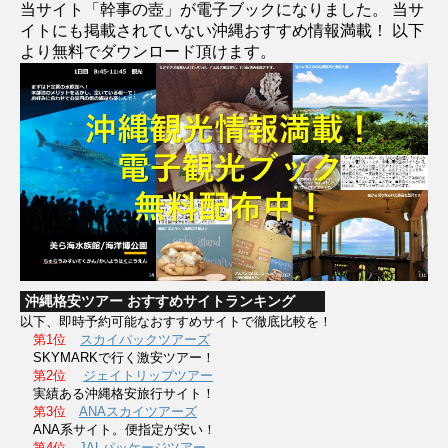
当サイト「幹事の壺」が電子ブックになりました。 当サ
イトにも掲載されていない沖縄おすすめ情報満載！ 以下
より無料でダウンロード頂けます。
沖縄格安ツアー おすすめサイトランキング
以下、即時予約可能なおすすめサイトで徹底比較を！
第1位
スカイパックツアーズ
SKYMARKで行く激安ツアー！
第2位
ジェイトリップツアー
実績ある沖縄格安旅行サイト！
第3位
ANAスカイツアーズ
ANA系サイト。便指定が安い！
第4位
JALパッケージツアー