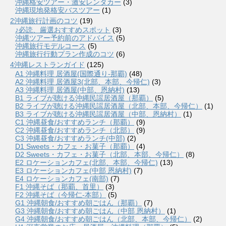
沖縄格安ツアー・激安レンタカー
(3)
沖縄現地発格安バスツアー
(1)
2沖縄旅行計画のコツ
(19)
♪必読、厳選おすすめスポット
(3)
沖縄ツアー予約前のアドバイス
(5)
沖縄旅行モデルコース
(5)
沖縄旅行行動プラン作成のコツ
(6)
4沖縄レストランガイド
(125)
A1 沖縄料理 居酒屋(国際通り-那覇)
(48)
A2 沖縄料理 居酒屋3(北部、本部、今帰仁)
(3)
A3 沖縄料理 居酒屋(中部、恩納村)
(13)
B1 ライブが聴ける沖縄民謡居酒屋（那覇）
(5)
B2 ライブが聴ける沖縄民謡居酒屋（北部、本部、今帰仁）
(1)
B3 ライブが聴ける沖縄民謡居酒屋（中部、恩納村）
(1)
C1 沖縄昼食/おすすめランチ（那覇）
(9)
C2 沖縄昼食/おすすめランチ（北部）
(9)
C3 沖縄昼食/おすすめランチ(中部)
(2)
D1 Sweets・カフェ・お菓子（那覇）
(4)
D2 Sweets・カフェ・お菓子（北部、本部、今帰仁）
(8)
E2 ロケーションカフェ(北部、本部、今帰仁)
(13)
E3 ロケーションカフェ(中部 恩納村)
(7)
E4 ロケーションカフェ(南部)
(7)
F1 沖縄そば（那覇、首里）
(3)
F2 沖縄そば（今帰仁-本部）
(5)
G1 沖縄朝食/おすすめ朝ごはん（那覇）
(7)
G3 沖縄朝食/おすすめ朝ごはん（中部 恩納村）
(1)
G4 沖縄朝食/おすすめ朝ごはん（北部、本部、今帰仁）
(2)