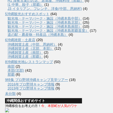
H1 深夜営業のお店、居酒屋、沖縄料理（那覇）
(5)
I1 中華、餃子（那覇）
(1)
J3 イタリアン、フレンチ、洋食(中部、恩納村)
(4)
5沖縄観光おすすめスポット
(64)
観光地・テーマパーク・施設（沖縄本島中部）
(14)
観光地・テーマパーク・施設（沖縄本島北部）
(25)
観光地・テーマパーク・施設（沖縄本島南部）
(10)
観光地・テーマパーク・施設（沖縄本島那覇首里）
(17)
道の駅・農産物・特産品（沖縄本島）
(4)
6沖縄雑貨・土産店
(20)
沖縄雑貨土産（中部、恩納村）
(4)
沖縄雑貨土産（北部、本部）
(12)
沖縄雑貨土産（南部）
(2)
沖縄雑貨土産（那覇）
(4)
8沖縄観光地レストランマップ
(50)
南部
(2)
本部(北部)
(42)
那覇
(6)
9特集 プロ野球沖縄キャンプ見学ツアー
(18)
2016年プロ野球キャンプ情報
(9)
2019年プロ野球キャンプ情報
(9)
未分類
(4)
沖縄関係おすすめサイト
沖縄移住をお考えの方！
今、本部町が人気のワケ