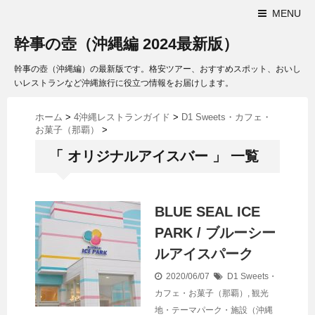
MENU
幹事の壺（沖縄編 2024最新版）
幹事の壺（沖縄編）の最新版です。格安ツアー、おすすめスポット、おいし
いレストランなど沖縄旅行に役立つ情報をお届けします。
ホーム
>
4沖縄レストランガイド
>
D1 Sweets・カフェ・
お菓子（那覇）
>
「 オリジナルアイスバー 」 一覧
BLUE SEAL ICE
PARK / ブルーシー
ルアイスパーク
2020/06/07
D1 Sweets・
カフェ・お菓子（那覇）
,
観光
地・テーマパーク・施設（沖縄