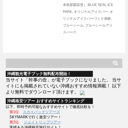
本島那覇首里）
BLUE SEAL ICE
PARK
,
オリジナルアイスバー
,
オ
リジナルアイスバーづくり体験
,
ブルーシール
,
ブルーシールアイ
スパーク
沖縄観光電子ブック無料配布開始！
当サイト「幹事の壺」が電子ブックになりました。 当サ
イトにも掲載されていない沖縄おすすめ情報満載！ 以下
より無料でダウンロード頂けます。
沖縄格安ツアー おすすめサイトランキング
以下、即時予約可能なおすすめサイトで徹底比較を！
第1位
スカイパックツアーズ
SKYMARKで行く激安ツアー！
第2位
ジェイトリップツアー
実績ある沖縄格安旅行サイト！