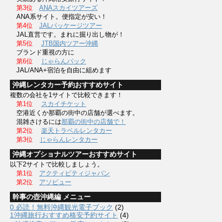
第3位
ANAスカイツアーズ
ANA系サイト。便指定が安い！
第4位
JALパッケージツアー
JAL直営です。まれに掘り出し物が！
第5位
JTB国内ツアー沖縄
ブランド重視の方に
第6位
じゃらんパック
JAL/ANA+宿泊を自由に組めます
沖縄レンタカー予約おすすめサイト
複数の会社を1サイトで比較できます！
第1位
スカイチケット
空港近くか那覇の街中の店舗が選べます。
混雑さけるには
那覇の街中の店舗で！
第2位
楽天トラベルレンタカー
第3位
じゃらんレンタカー
沖縄オプショナルツアーおすすめサイト
以下2サイトで比較しましょう。
第1位
アクティビティジャパン
第2位
アソビュー
幹事の壺沖縄編 メニュー
0.必読！無料沖縄観光電子ブック
(2)
1沖縄旅行おすすめ格安予約サイト
(4)