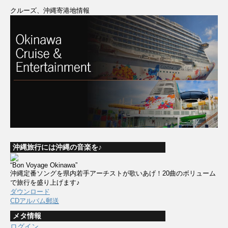
クルーズ、沖縄寄港地情報
沖縄旅行には沖縄の音楽を♪
“Bon Voyage Okinawa”
沖縄定番ソングを県内若手アーチストが歌いあげ！20曲のボリューム
で旅行を盛り上げます♪
ダウンロード
CDアルバム郵送
メタ情報
ログイン