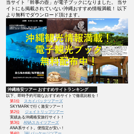
当サイト「幹事の壺」が電子ブックになりました。 当サ
イトにも掲載されていない沖縄おすすめ情報満載！ 以下
より無料でダウンロード頂けます。
沖縄格安ツアー おすすめサイトランキング
以下、即時予約可能なおすすめサイトで徹底比較を！
第1位
スカイパックツアーズ
SKYMARKで行く激安ツアー！
第2位
ジェイトリップツアー
実績ある沖縄格安旅行サイト！
第3位
ANAスカイツアーズ
ANA系サイト。便指定が安い！
第4位
JALパッケージツアー