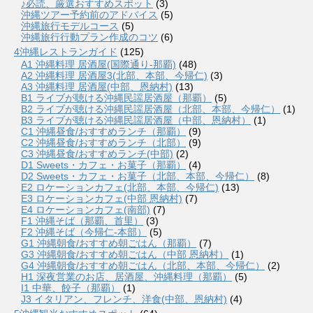
♪必読、厳選おすすめスポット
(3)
沖縄ツアー予約前のアドバイス
(5)
沖縄旅行モデルコース
(5)
沖縄旅行行動プラン作成のコツ
(6)
4沖縄レストランガイド
(125)
A1 沖縄料理 居酒屋(国際通り-那覇)
(48)
A2 沖縄料理 居酒屋3(北部、本部、今帰仁)
(3)
A3 沖縄料理 居酒屋(中部、恩納村)
(13)
B1 ライブが聴ける沖縄民謡居酒屋（那覇）
(5)
B2 ライブが聴ける沖縄民謡居酒屋（北部、本部、今帰仁）
(1)
B3 ライブが聴ける沖縄民謡居酒屋（中部、恩納村）
(1)
C1 沖縄昼食/おすすめランチ（那覇）
(9)
C2 沖縄昼食/おすすめランチ（北部）
(9)
C3 沖縄昼食/おすすめランチ(中部)
(2)
D1 Sweets・カフェ・お菓子（那覇）
(4)
D2 Sweets・カフェ・お菓子（北部、本部、今帰仁）
(8)
E2 ロケーションカフェ(北部、本部、今帰仁)
(13)
E3 ロケーションカフェ(中部 恩納村)
(7)
E4 ロケーションカフェ(南部)
(7)
F1 沖縄そば（那覇、首里）
(3)
F2 沖縄そば（今帰仁-本部）
(5)
G1 沖縄朝食/おすすめ朝ごはん（那覇）
(7)
G3 沖縄朝食/おすすめ朝ごはん（中部 恩納村）
(1)
G4 沖縄朝食/おすすめ朝ごはん（北部、本部、今帰仁）
(2)
H1 深夜営業のお店、居酒屋、沖縄料理（那覇）
(5)
I1 中華、餃子（那覇）
(1)
J3 イタリアン、フレンチ、洋食(中部、恩納村)
(4)