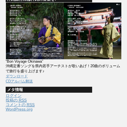
“Bon Voyage Okinawa”
沖縄定番ソングを県内若手アーチストが歌いあげ！20曲のボリューム
で旅行を盛り上げます♪
ダウンロード
CDアルバム郵送
メタ情報
ログイン
投稿の
RSS
コメントの
RSS
WordPress.org