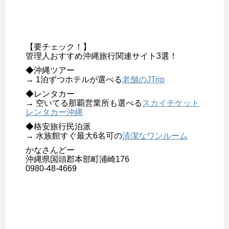
【要チェック！】
管理人おすすめ沖縄旅行関連サイト3選！
◆沖縄ツアー
→ 1泊ずつホテルが選べる
老舗のJTrip
◆レンタカー
→ 空いてる那覇営業所も選べる
スカイチケット
レンタカー沖縄
◆格安旅行民泊派
→ 水族館すぐ最大6名可の
清潔なワンルーム
かなさんどー
沖縄県国頭郡本部町浦崎176
0980-48-4669