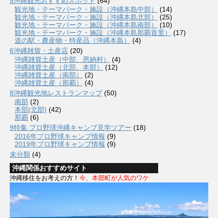
5沖縄観光おすすめスポット
(64)
観光地・テーマパーク・施設（沖縄本島中部）
(14)
観光地・テーマパーク・施設（沖縄本島北部）
(25)
観光地・テーマパーク・施設（沖縄本島南部）
(10)
観光地・テーマパーク・施設（沖縄本島那覇首里）
(17)
道の駅・農産物・特産品（沖縄本島）
(4)
6沖縄雑貨・土産店
(20)
沖縄雑貨土産（中部、恩納村）
(4)
沖縄雑貨土産（北部、本部）
(12)
沖縄雑貨土産（南部）
(2)
沖縄雑貨土産（那覇）
(4)
8沖縄観光地レストランマップ
(50)
南部
(2)
本部(北部)
(42)
那覇
(6)
9特集 プロ野球沖縄キャンプ見学ツアー
(18)
2016年プロ野球キャンプ情報
(9)
2019年プロ野球キャンプ情報
(9)
未分類
(4)
沖縄関係おすすめサイト
沖縄移住をお考えの方！
今、本部町が人気のワケ