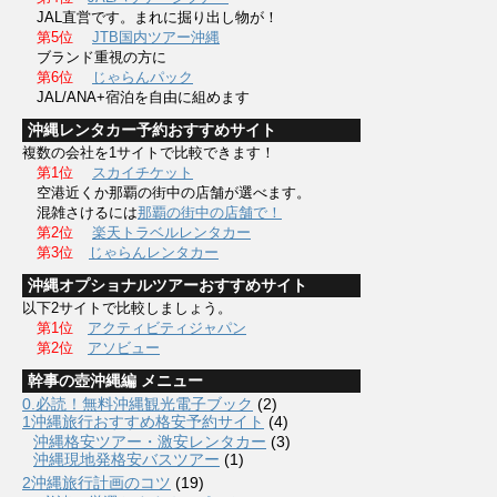
JAL直営です。まれに掘り出し物が！
第5位
JTB国内ツアー沖縄
ブランド重視の方に
第6位
じゃらんパック
JAL/ANA+宿泊を自由に組めます
沖縄レンタカー予約おすすめサイト
複数の会社を1サイトで比較できます！
第1位
スカイチケット
空港近くか那覇の街中の店舗が選べます。
混雑さけるには
那覇の街中の店舗で！
第2位
楽天トラベルレンタカー
第3位
じゃらんレンタカー
沖縄オプショナルツアーおすすめサイト
以下2サイトで比較しましょう。
第1位
アクティビティジャパン
第2位
アソビュー
幹事の壺沖縄編 メニュー
0.必読！無料沖縄観光電子ブック
(2)
1沖縄旅行おすすめ格安予約サイト
(4)
沖縄格安ツアー・激安レンタカー
(3)
沖縄現地発格安バスツアー
(1)
2沖縄旅行計画のコツ
(19)